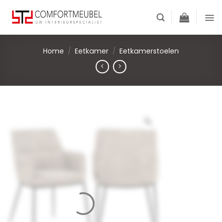
Skip
to
content
Home
/
Eetkamer
/
Eetkamerstoelen