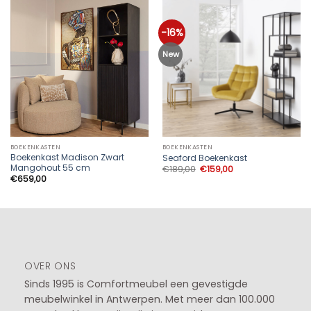
-16%
New
BOEKENKASTEN
BOEKENKASTEN
Boekenkast Madison Zwart
Seaford Boekenkast
Mangohout 55 cm
Oorspronkelijke
Huidige
€
189,00
€
159,00
prijs
prijs
€
659,00
was:
is:
€189,00.
€159,00.
OVER ONS
Sinds 1995 is Comfortmeubel een gevestigde
meubelwinkel in
Antwerpen
. Met meer dan 100.000