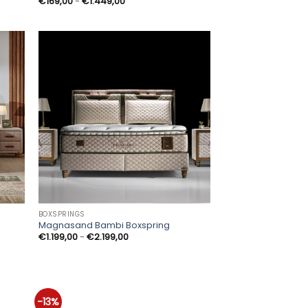
Prijsklasse:
€
169,00
-
€
1.449,00
€169,00
tot
€1.449,00
BOXSPRINGS
Magnasand Bambi Boxspring
Prijsklasse:
€
1.199,00
-
€
2.199,00
€1.199,00
tot
€2.199,00
-13%