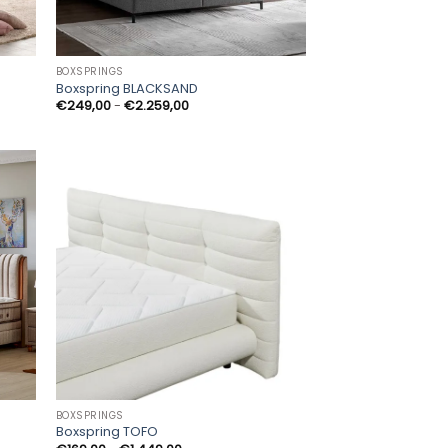
BOXSPRINGS
Boxspring BLACKSAND
Prijsklasse:
€
249,00
-
€
2.259,00
€249,00
tot
€2.259,00
BOXSPRINGS
Boxspring TOFO