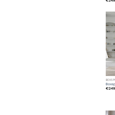
€
249
BOXSP
Boxsp
€
249