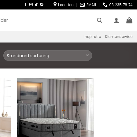
Location
EMAIL
03 235 78 74
lder
Inspiratie
Klantenservice