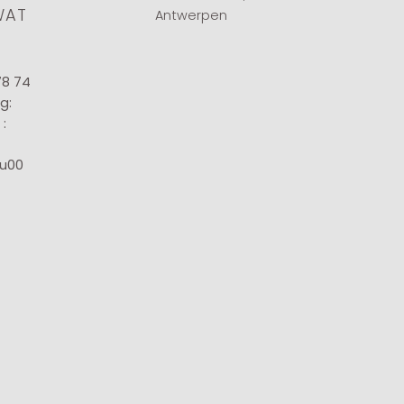
WAT
Antwerpen
78 74
g:
:
8u00