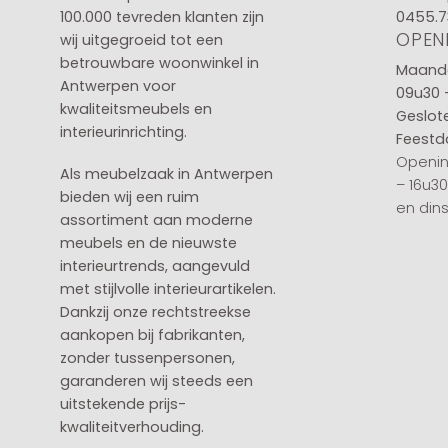
100.000 tevreden klanten zijn
0455.7
OPEN
wij uitgegroeid tot een
betrouwbare woonwinkel in
Maanda
Antwerpen voor
09u30 
kwaliteitsmeubels en
Geslot
interieurinrichting.
Feestd
Openin
Als meubelzaak in Antwerpen
– 16u3
bieden wij een ruim
en din
assortiment aan moderne
meubels en de nieuwste
interieurtrends, aangevuld
met stijlvolle interieurartikelen.
Dankzij onze rechtstreekse
aankopen bij fabrikanten,
zonder tussenpersonen,
garanderen wij steeds een
uitstekende prijs-
kwaliteitverhouding.