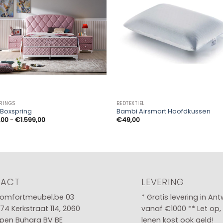
RINGS
BEDTEXTIEL
 Boxspring
Bambi Airsmart Hoofdkussen
Prijsklasse:
,00
-
€
1.599,00
€
49,00
€799,00
tot
€1.599,00
TACT
LEVERING
omfortmeubel.be
03
* Gratis levering in An
 74
Kerkstraat 114, 2060
vanaf €1000 ** Let op,
pen Buhara BV BE
lenen kost ook geld!