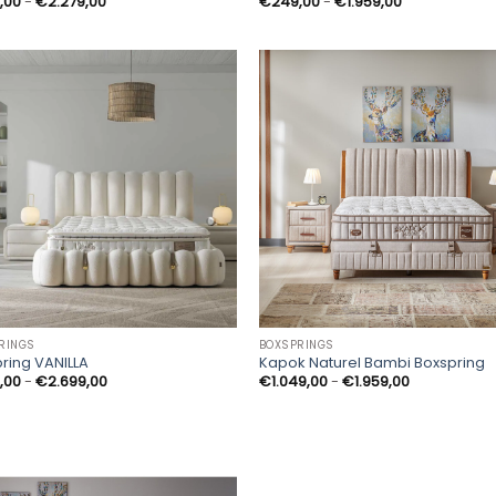
Prijsklasse:
Prijsklasse:
,00
-
€
2.279,00
€
249,00
-
€
1.959,00
€249,00
€249,00
tot
tot
€2.279,00
€1.959,00
RINGS
BOXSPRINGS
ring VANILLA
Kapok Naturel Bambi Boxspring
Prijsklasse:
Prijsklasse:
,00
-
€
2.699,00
€
1.049,00
-
€
1.959,00
€249,00
€1.049,00
tot
tot
€2.699,00
€1.959,00