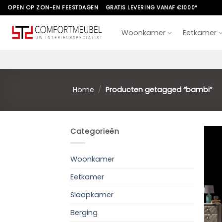
Skip
OPEN OP ZON-EN FEESTDAGEN
GRATIS LEVERING VANAF €1000*
to
content
Woonkamer
Eetkamer
Home
/
Producten getagged “bambi”
Categorieën
Woonkamer
Eetkamer
Slaapkamer
Berging