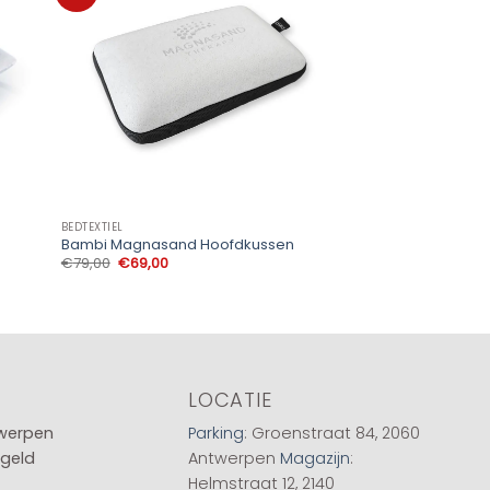
BEDTEXTIEL
Bambi Magnasand Hoofdkussen
Oorspronkelijke
Huidige
€
79,00
€
69,00
prijs
prijs
was:
is:
€79,00.
€69,00.
LOCATIE
twerpen
Parking
: Groenstraat 84, 2060
 geld
Antwerpen
Magazijn
:
Helmstraat 12, 2140