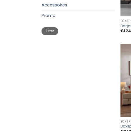
Accessoires
Promo
BOXSP
Borje
Min.
Max.
€
1.2
Filter
prijs
prijs
BOXSP
Boxs