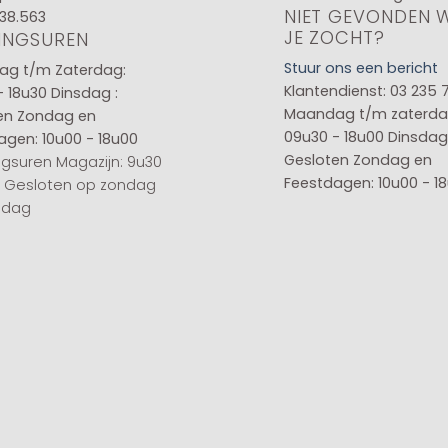
NIET GEVONDEN 
38.563
JE ZOCHT?
INGSUREN
Stuur ons een bericht
g t/m Zaterdag:
Klantendienst: 03 235 
- 18u30
Dinsdag :
Maandag t/m zaterda
en
Zondag en
09u30 - 18u00
Dinsdag 
agen: 10u00 - 18u00
Gesloten
Zondag en
gsuren Magazijn: 9u30
Feestdagen: 10u00 - 1
0 Gesloten op zondag
sdag