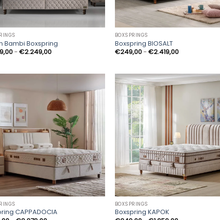
RINGS
BOXSPRINGS
n Bambi Boxspring
Boxspring BIOSALT
Prijsklasse:
Prijsklasse:
49,00
-
€
2.249,00
€
249,00
-
€
2.419,00
€1.249,00
€249,00
tot
tot
€2.249,00
€2.419,00
RINGS
BOXSPRINGS
pring CAPPADOCIA
Boxspring KAPOK