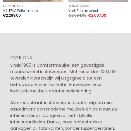
EETKAMERSETS
EETKAMERSETS
VALERIO Eetkamerset
York Eetkamerset
Oorspronkelijke
Huidige
€
2.299,00
€
2.584,00
€
2.067,00
prijs
prijs
was:
is:
€2.584,00.
€2.067,00.
OVER ONS
Sinds 1995 is Comfortmeubel een gevestigde
meubelwinkel in
Antwerpen
. Met meer dan 100.000
tevreden klanten zijn wij uitgegroeid tot een
betrouwbare woonwinkel in Antwerpen voor
kwaliteitsmeubels en interieurinrichting.
Als meubelzaak in Antwerpen bieden wij een ruim
assortiment aan moderne meubels en de nieuwste
interieurtrends, aangevuld met stijlvolle
interieurartikelen. Dankzij onze rechtstreekse
aankopen bij fabrikanten, zonder tussenpersonen,