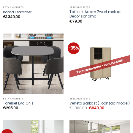
EETKAMERSETS
EETKAMERSETS
Tafelset Adam Zwart metaal
Roma Eetkamer
Decor sonoma
€
1.349,00
€
79,00
-35%
EETKAMERSETS
EETKAMERSETS
Tafelset Eva Grijs
Veneto Barkast (Toonzaalmodel)
Oorspronkelijke
Huidige
€
295,00
€
1.000,00
€
649,00
prijs
prijs
was:
is:
€1.000,00.
€649,00.