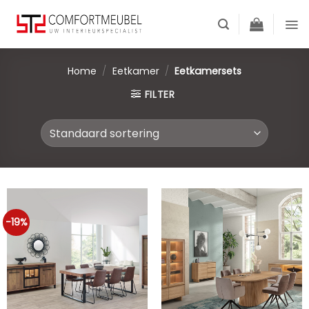
Skip
to
content
Home
/
Eetkamer
/
Eetkamersets
FILTER
-19%