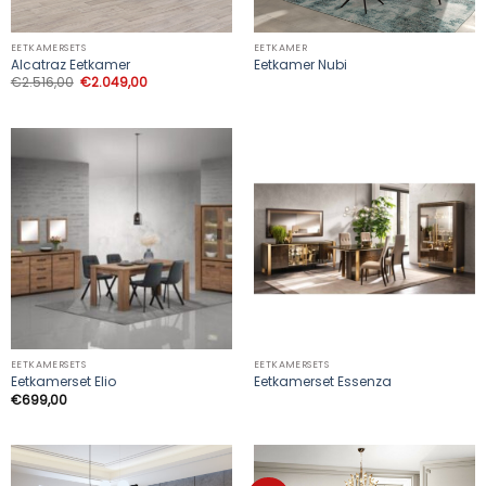
EETKAMERSETS
EETKAMER
Alcatraz Eetkamer
Eetkamer Nubi
Oorspronkelijke
Huidige
€
2.516,00
€
2.049,00
prijs
prijs
was:
is:
€2.516,00.
€2.049,00.
EETKAMERSETS
EETKAMERSETS
Eetkamerset Elio
Eetkamerset Essenza
€
699,00