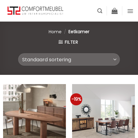
Skip
to
content
Home
/
Eetkamer
FILTER
-19%