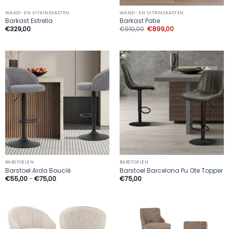
WAND- EN VITRINEKASTEN
WAND- EN VITRINEKASTEN
Barkast Estrella
Barkast Patie
Oorspronkelijke
Huidige
€
329,00
€
910,00
€
899,00
prijs
prijs
was:
is:
€910,00.
€899,00.
BARSTOELEN
BARSTOELEN
Barstoel Arda Bouclé
Barstoel Barcelona Pu Ote Topper
Prijsklasse:
€
55,00
-
€
75,00
€
75,00
€55,00
tot
€75,00