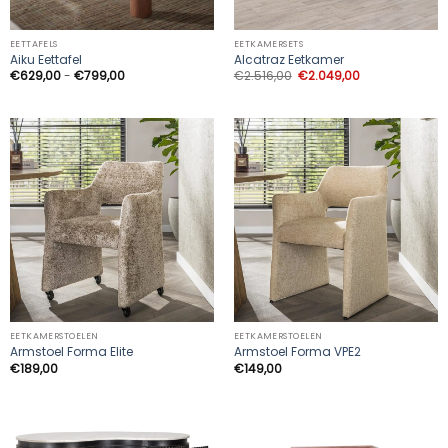
EETTAFELS
EETKAMERSETS
Aiku Eettafel
Alcatraz Eetkamer
Prijsklasse:
Oorspronkelijke
Huidige
€
629,00
-
€
799,00
€
2.516,00
€
2.049,00
€629,00
prijs
prijs
tot
was:
is:
€799,00
€2.516,00.
€2.049,00.
EETKAMERSTOELEN
EETKAMERSTOELEN
Armstoel Forma Elite
Armstoel Forma VPE2
€
189,00
€
149,00