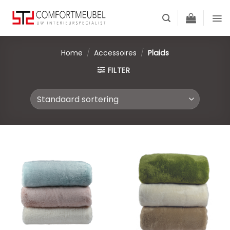
Skip
to
content
Home
/
Accessoires
/
Plaids
FILTER