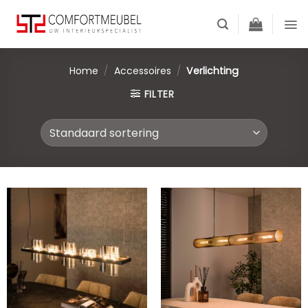
Skip
to
content
Home
/
Accessoires
/
Verlichting
FILTER