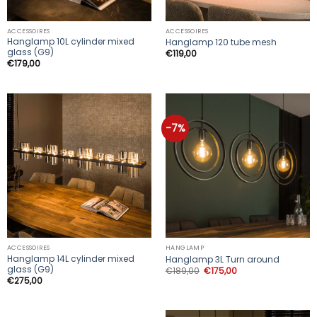
ACCESSOIRES
ACCESSOIRES
Hanglamp 10L cylinder mixed
Hanglamp 120 tube mesh
glass (G9)
€
119,00
€
179,00
-7%
ACCESSOIRES
HANGLAMP
Hanglamp 14L cylinder mixed
Hanglamp 3L Turn around
glass (G9)
Oorspronkelijke
Huidige
€
189,00
€
175,00
prijs
prijs
€
275,00
was:
is:
€189,00.
€175,00.