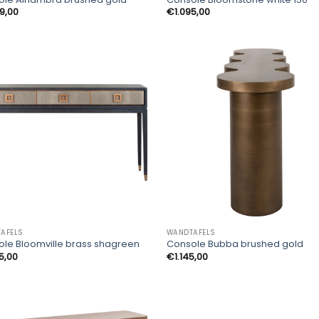
29,00
€
1.095,00
AFELS
WANDTAFELS
le Bloomville brass shagreen
Console Bubba brushed gold
5,00
€
1.145,00