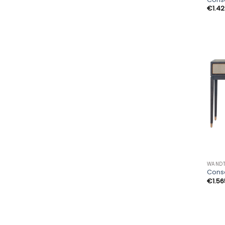
€
1.4
WANDT
Conso
€
1.56