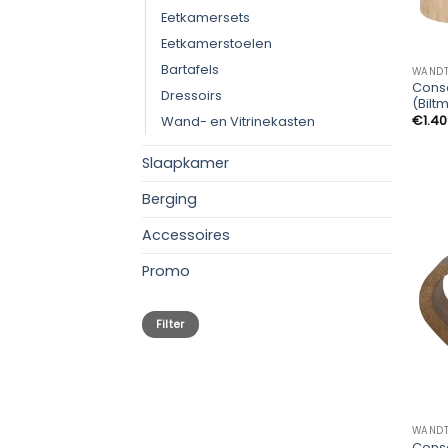
Eetkamersets
Eetkamerstoelen
Bartafels
WANDT
Cons
Dressoirs
(Bilt
€
1.4
Wand- en Vitrinekasten
Slaapkamer
Berging
Accessoires
Promo
Min.
Max.
Filter
prijs
prijs
WANDT
Cons