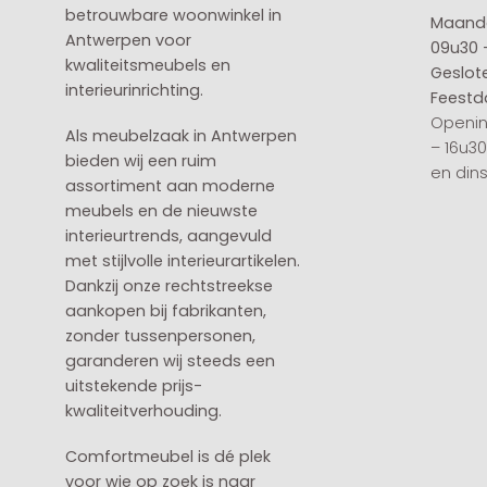
betrouwbare woonwinkel in
Maanda
Antwerpen voor
09u30 
kwaliteitsmeubels en
Geslot
interieurinrichting.
Feestd
Openin
Als meubelzaak in Antwerpen
– 16u3
bieden wij een ruim
en din
assortiment aan moderne
meubels en de nieuwste
interieurtrends, aangevuld
met stijlvolle interieurartikelen.
Dankzij onze rechtstreekse
aankopen bij fabrikanten,
zonder tussenpersonen,
garanderen wij steeds een
uitstekende prijs-
kwaliteitverhouding.
Comfortmeubel is dé plek
voor wie op zoek is naar