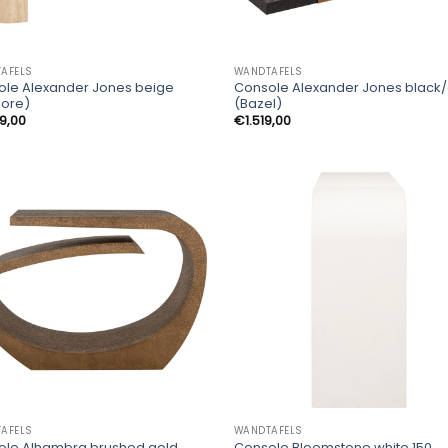
AFELS
WANDTAFELS
ole Alexander Jones beige
Console Alexander Jones black
more)
(Bazel)
09,00
€
1.519,00
AFELS
WANDTAFELS
ole Alhambra brushed gold
Console Bloomstone white 150