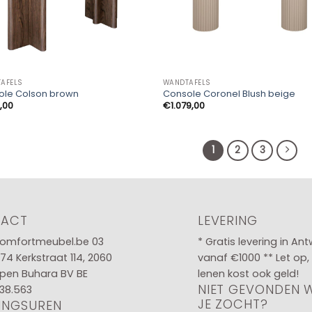
AFELS
WANDTAFELS
ole Colson brown
Console Coronel Blush beige
,00
€
1.079,00
1
2
3
TACT
LEVERING
omfortmeubel.be
03
* Gratis levering in An
 74
Kerkstraat 114, 2060
vanaf €1000 ** Let op,
pen Buhara BV BE
lenen kost ook geld!
NIET GEVONDEN 
38.563
JE ZOCHT?
INGSUREN