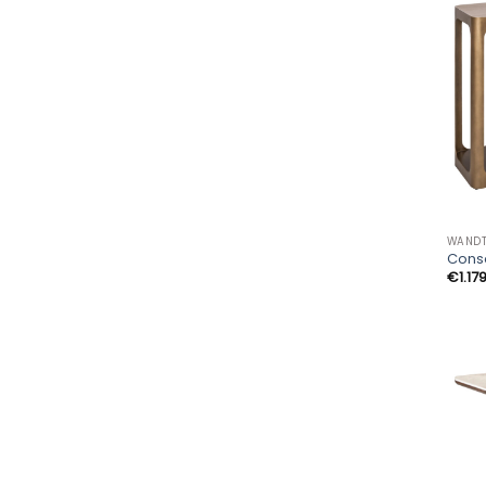
WANDT
Conso
€
1.17