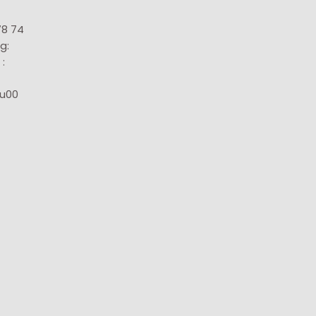
78 74
g:
:
8u00