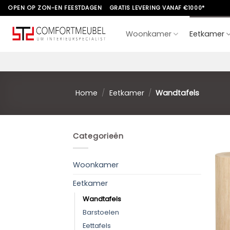
Skip
OPEN OP ZON-EN FEESTDAGEN
GRATIS LEVERING VANAF €1000*
to
content
Woonkamer
Eetkamer
Home
/
Eetkamer
/
Wandtafels
Categorieën
Woonkamer
Eetkamer
Wandtafels
Barstoelen
Eettafels