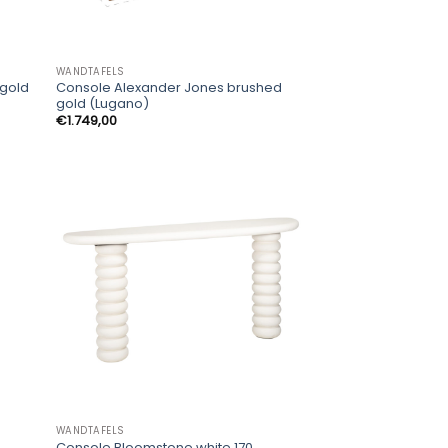
WANDTAFELS
/gold
Console Alexander Jones brushed
gold (Lugano)
€
1.749,00
WANDTAFELS
Console Bloomstone white 170