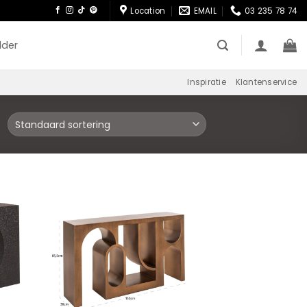
Location
EMAIL
03 235 78 74
lder
Inspiratie
Klantenservice