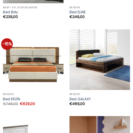
BABY- EN JEUGDKAMERS
BEDDEN
Bed Billy
Bed ELINE
€
239,00
€
249,00
-16%
BEDDEN
BEDDEN
Bed ERZIN
Bed GALAXY
Oorspronkelijke
Huidige
€
748,00
€
629,00
€
469,00
prijs
prijs
was:
is:
€748,00.
€629,00.