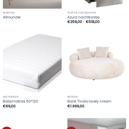
BERGING
POEFS & VOETBANKEN
Allrounder
Azura nachtkastje
Prijsklasse:
€
259,00
-
€
518,00
€259,00
tot
€518,00
MATRASSEN
BEDDEN
Babymatras 60*120
Bank Tivola lovely cream
€
69,00
€
1.999,00