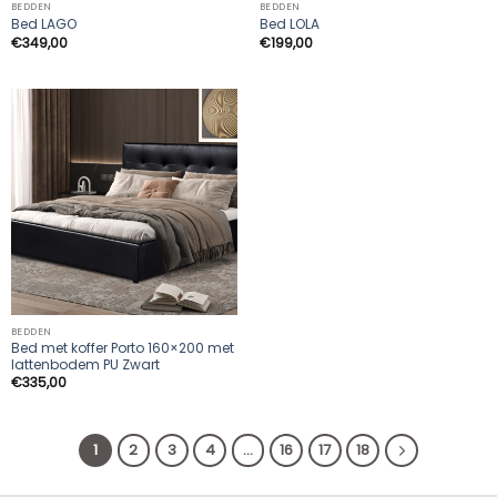
BEDDEN
BEDDEN
Bed LAGO
Bed LOLA
€
349,00
€
199,00
BEDDEN
Bed met koffer Porto 160×200 met
lattenbodem PU Zwart
€
335,00
1
2
3
4
…
16
17
18