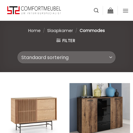
Skip
to
content
Home
/
Slaapkamer
/
Commodes
FILTER