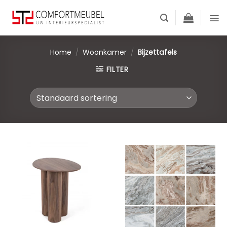
Skip
to
content
Home
/
Woonkamer
/
Bijzettafels
FILTER