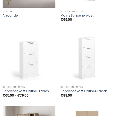
BERGING
SCHOENENKASTEN
Allrounder
Mainz Schoenenkast
€
99,00
SCHOENENKASTEN
SCHOENENKASTEN
Schoenenkast Carini 3 Laden
Schoenenkast Carini 4 Laden
Prijsklasse:
€
65,00
-
€
79,00
€
99,00
€65,00
tot
€79,00