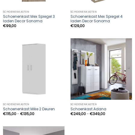
SCHOENENKASTEN
SCHOENENKASTEN
Schoenenkast Mex Spiegel 3
Schoenenkast Mex Spiegel 4
laden Decor Sonoma
laden Decor Sonoma
€
99,00
€
129,00
SCHOENENKASTEN
SCHOENENKASTEN
Schoenenkast Mike 2 Deuren
Schoenkast Adana
Prijsklasse:
Prijsklasse:
€
115,00
-
€
135,00
€
249,00
-
€
349,00
€115,00
€249,00
tot
tot
€135,00
€349,00