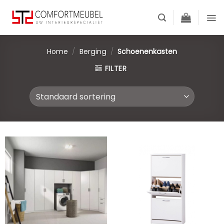
Skip
to
content
Home
/
Berging
/
Schoenenkasten
FILTER