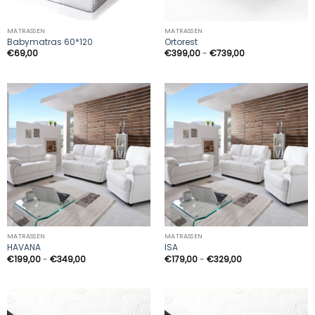
MATRASSEN
MATRASSEN
Babymatras 60*120
Ortorest
Prijsklasse:
€
69,00
€
399,00
-
€
739,00
€399,00
tot
€739,00
MATRASSEN
MATRASSEN
HAVANA
ISA
Prijsklasse:
Prijsklasse:
€
199,00
-
€
349,00
€
179,00
-
€
329,00
€199,00
€179,00
tot
tot
€349,00
€329,00