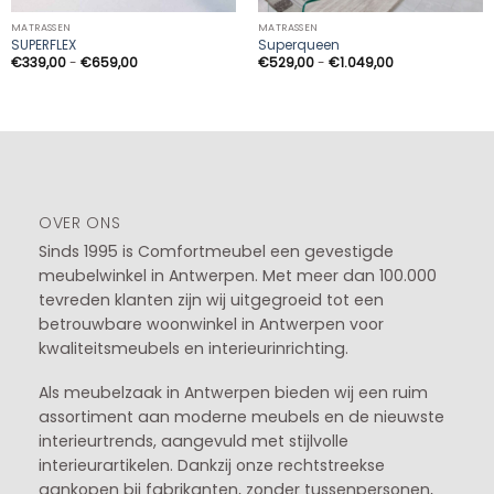
MATRASSEN
MATRASSEN
SUPERFLEX
Superqueen
Prijsklasse:
Prijsklasse:
€
339,00
-
€
659,00
€
529,00
-
€
1.049,00
€339,00
€529,00
tot
tot
€659,00
€1.049,00
OVER ONS
Sinds 1995 is Comfortmeubel een gevestigde
meubelwinkel in
Antwerpen
. Met meer dan 100.000
tevreden klanten zijn wij uitgegroeid tot een
betrouwbare woonwinkel in Antwerpen voor
kwaliteitsmeubels en interieurinrichting.
Als meubelzaak in Antwerpen bieden wij een ruim
assortiment aan moderne meubels en de nieuwste
interieurtrends, aangevuld met stijlvolle
interieurartikelen. Dankzij onze rechtstreekse
aankopen bij fabrikanten, zonder tussenpersonen,