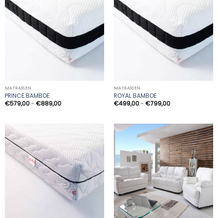
MATRASSEN
MATRASSEN
PRINCE BAMBOE
ROYAL BAMBOE
Prijsklasse:
Prijsklasse:
€
579,00
-
€
889,00
€
499,00
-
€
799,00
€579,00
€499,00
tot
tot
€889,00
€799,00