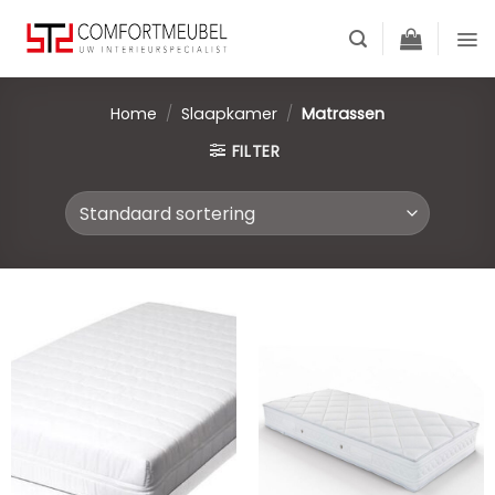
Skip
to
content
Home
/
Slaapkamer
/
Matrassen
FILTER