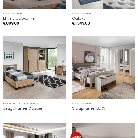
SLAAPKAMER
SLAAPKAMERS
Eline Slaapkamer
Galaxy
€
899,00
€
1.349,00
BABY- EN JEUGDKAMERS
SLAAPKAMER
Jeugdkamer Casper
Slaapkamer BERN
-18%