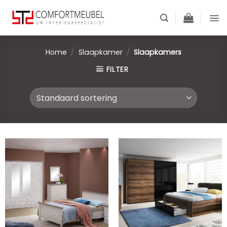
Skip
to
content
Home
/
Slaapkamer
/
Slaapkamers
FILTER