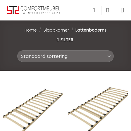
Skip
to
content
Home
/
Slaapkamer
/
Lattenbodems
FILTER