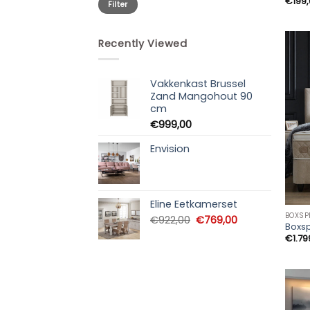
€
199
Filter
prijs
prijs
Recently Viewed
Vakkenkast Brussel
Zand Mangohout 90
cm
€
999,00
Envision
Eline Eetkamerset
BOXSP
Oorspronkelijke
Huidige
€
922,00
€
769,00
Boxsp
prijs
prijs
€
1.79
was:
is:
€922,00.
€769,00.