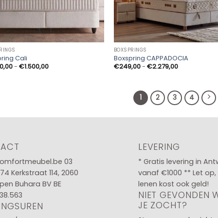
RINGS
BOXSPRINGS
ring Cali
Boxspring CAPPADOCIA
Prijsklasse:
Prijsklasse:
00,00
-
€
1.500,00
€
249,00
-
€
2.279,00
€1.400,00
€249,00
tot
tot
€1.500,00
€2.279,00
1
2
3
4
TACT
LEVERING
omfortmeubel.be
03
* Gratis levering in An
 74
Kerkstraat 114, 2060
vanaf €1000 ** Let op,
pen Buhara BV BE
lenen kost ook geld!
NIET GEVONDEN 
38.563
JE ZOCHT?
INGSUREN