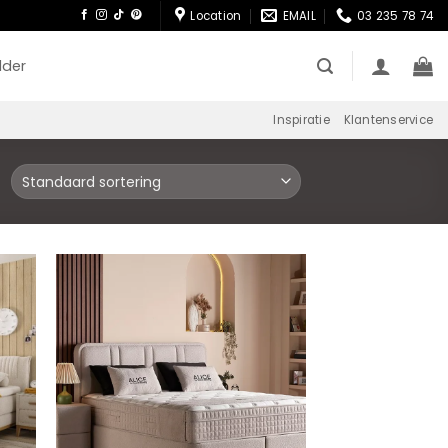
Location
EMAIL
03 235 78 74
lder
Inspiratie
Klantenservice