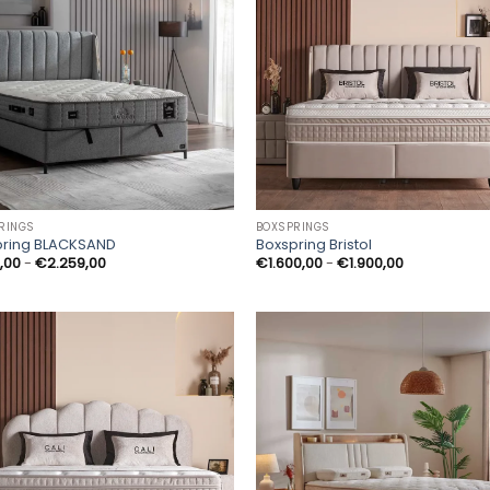
RINGS
BOXSPRINGS
pring BLACKSAND
Boxspring Bristol
Prijsklasse:
Prijsklasse:
,00
-
€
2.259,00
€
1.600,00
-
€
1.900,00
€249,00
€1.600,00
tot
tot
€2.259,00
€1.900,00