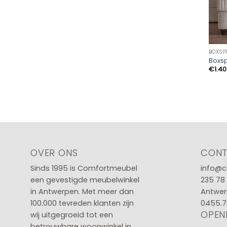
BOXSP
Boxsp
€
1.4
OVER ONS
CON
Sinds 1995 is Comfortmeubel
info@c
een gevestigde meubelwinkel
235 78
in
Antwerpen
. Met meer dan
Antwer
100.000 tevreden klanten zijn
0455.7
OPEN
wij uitgegroeid tot een
betrouwbare woonwinkel in