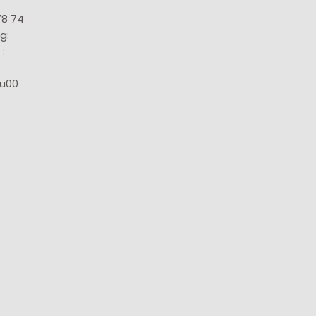
78 74
g:
:
8u00