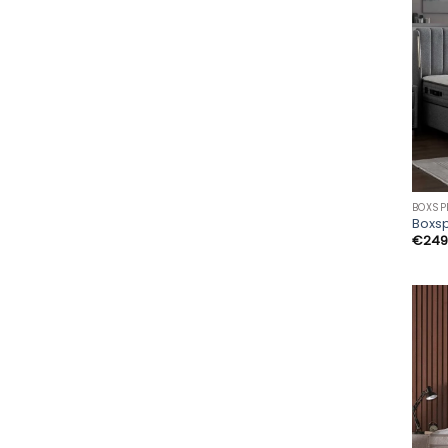
BOXSP
Boxs
€
249