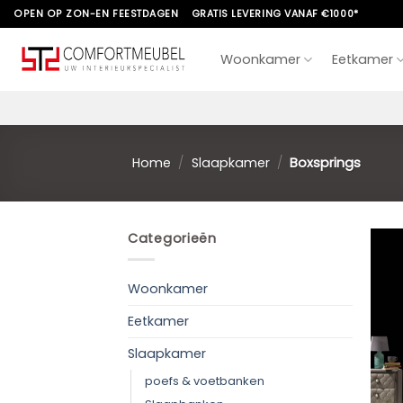
Skip
OPEN OP ZON-EN FEESTDAGEN
GRATIS LEVERING VANAF €1000*
to
content
Woonkamer
Eetkamer
Home
/
Slaapkamer
/
Boxsprings
Categorieën
Woonkamer
Eetkamer
Slaapkamer
poefs & voetbanken