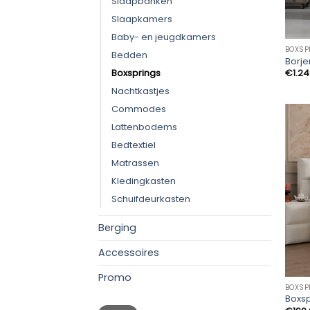
Slaapbanken
Slaapkamers
Baby- en jeugdkamers
BOXSP
Bedden
Borje
Boxsprings
€
1.2
Nachtkastjes
Commodes
Lattenbodems
Bedtextiel
Matrassen
Kledingkasten
Schuifdeurkasten
Berging
Accessoires
Promo
BOXSP
Boxs
Min.
Max.