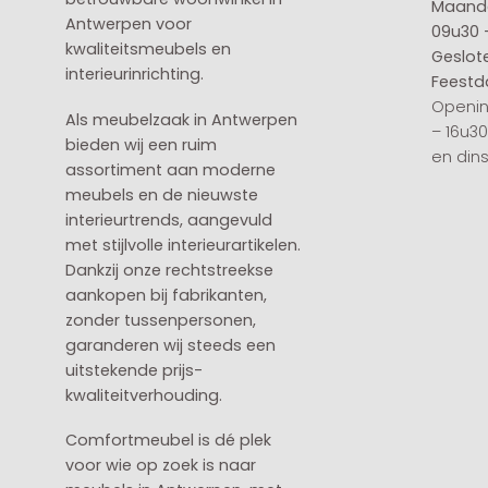
Maanda
Antwerpen voor
09u30 
kwaliteitsmeubels en
Geslot
interieurinrichting.
Feestd
Openin
Als meubelzaak in Antwerpen
– 16u3
bieden wij een ruim
en din
assortiment aan moderne
meubels en de nieuwste
interieurtrends, aangevuld
met stijlvolle interieurartikelen.
Dankzij onze rechtstreekse
aankopen bij fabrikanten,
zonder tussenpersonen,
garanderen wij steeds een
uitstekende prijs-
kwaliteitverhouding.
Comfortmeubel is dé plek
voor wie op zoek is naar