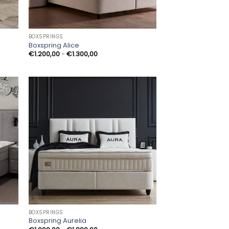
BOXSPRINGS
Boxspring Alice
Prijsklasse:
€
1.200,00
-
€
1.300,00
€1.200,00
tot
€1.300,00
BOXSPRINGS
Boxspring Aurelia