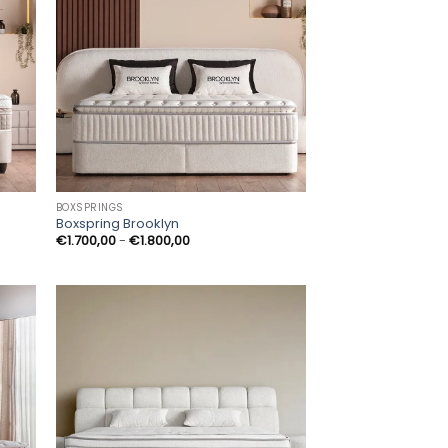
BOXSPRINGS
Boxspring Brooklyn
Prijsklasse:
€
1.700,00
-
€
1.800,00
€1.700,00
tot
€1.800,00