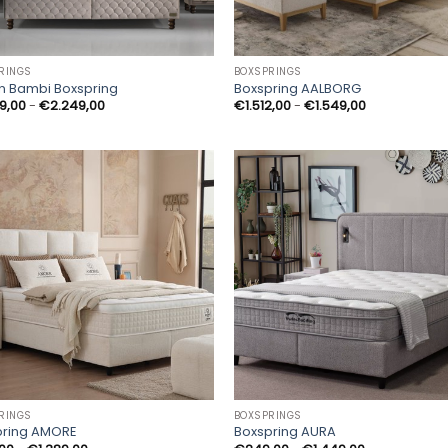
RINGS
BOXSPRINGS
n Bambi Boxspring
Boxspring AALBORG
Prijsklasse:
Prijsklasse:
49,00
-
€
2.249,00
€
1.512,00
-
€
1.549,00
€1.249,00
€1.512,00
tot
tot
€2.249,00
€1.549,00
RINGS
BOXSPRINGS
pring AMORE
Boxspring AURA