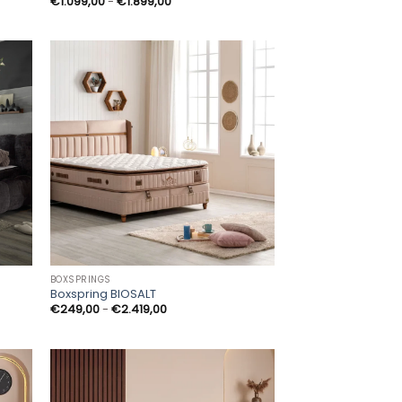
Prijsklasse:
€
1.099,00
-
€
1.899,00
€1.099,00
tot
€1.899,00
BOXSPRINGS
Boxspring BIOSALT
Prijsklasse:
€
249,00
-
€
2.419,00
€249,00
tot
€2.419,00