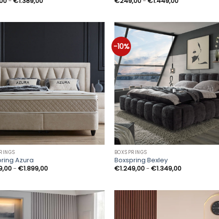
Prijsklasse:
Prijsklasse:
,00
-
€
1.389,00
€
249,00
-
€
1.449,00
€199,00
€249,00
tot
tot
€1.389,00
€1.449,00
-10%
RINGS
BOXSPRINGS
ring Azura
Boxspring Bexley
Prijsklasse:
Prijsklasse:
9,00
-
€
1.899,00
€
1.249,00
-
€
1.349,00
€1.799,00
€1.249,00
tot
tot
€1.899,00
€1.349,00