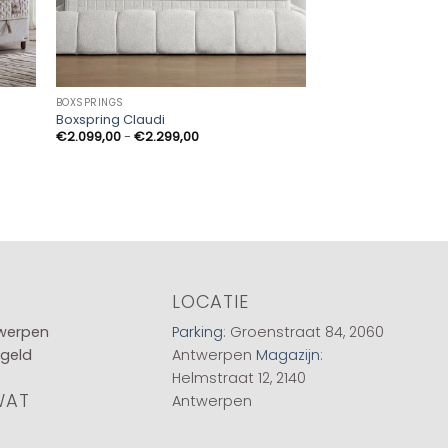
BOXSPRINGS
Boxspring Claudi
Prijsklasse:
€
2.099,00
-
€
2.299,00
€2.099,00
tot
€2.299,00
LOCATIE
twerpen
Parking
: Groenstraat 84, 2060
 geld
Antwerpen
Magazijn
:
Helmstraat 12, 2140
WAT
Antwerpen