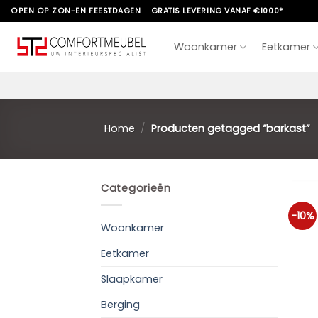
Skip
OPEN OP ZON-EN FEESTDAGEN
GRATIS LEVERING VANAF €1000*
to
content
Woonkamer
Eetkamer
Home
/
Producten getagged “barkast”
Categorieën
-10%
Woonkamer
Eetkamer
Slaapkamer
Berging