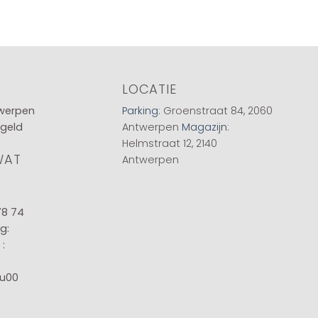
LOCATIE
twerpen
Parking
: Groenstraat 84, 2060
 geld
Antwerpen
Magazijn
:
Helmstraat 12, 2140
WAT
Antwerpen
78 74
g:
:
8u00