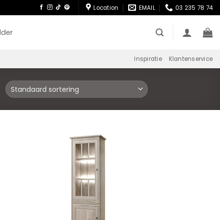
Location
EMAIL
03 235 78 74
lder
Inspiratie
Klantenservice