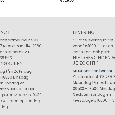
,00
€
729,00
TACT
LEVERING
omfortmeubel.be
03
* Gratis levering in An
 74
Kerkstraat 114, 2060
vanaf €1000 ** Let op,
pen Buhara BV BE
lenen kost ook geld!
NIET GEVONDEN 
38.563
JE ZOCHT?
INGSUREN
Stuur ons een bericht
g t/m Zaterdag:
Klantendienst: 03 235 
- 18u30
Dinsdag :
Maandag t/m zaterda
en
Zondag en
09u30 - 18u00
Dinsdag 
agen: 10u00 - 18u00
Gesloten
Zondag en
gsuren Magazijn: 9u30
Feestdagen: 10u00 - 1
0 Gesloten op zondag
sdag