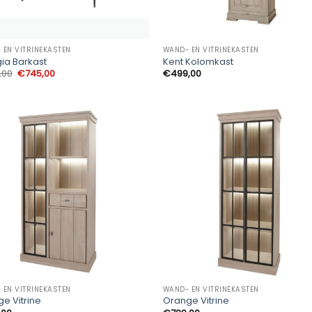
 EN VITRINEKASTEN
WAND- EN VITRINEKASTEN
ia Barkast
Kent Kolomkast
Oorspronkelijke
Huidige
,00
€
745,00
€
499,00
prijs
prijs
was:
is:
€828,00.
€745,00.
 EN VITRINEKASTEN
WAND- EN VITRINEKASTEN
e Vitrine
Orange Vitrine