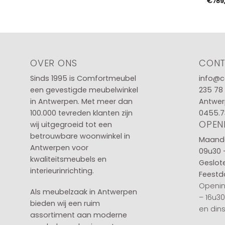
€
789
OVER ONS
CON
Sinds 1995 is Comfortmeubel
info@c
een gevestigde meubelwinkel
235 78
in
Antwerpen
. Met meer dan
Antwer
100.000 tevreden klanten zijn
0455.7
OPEN
wij uitgegroeid tot een
betrouwbare woonwinkel in
Maanda
Antwerpen voor
09u30 
kwaliteitsmeubels en
Geslot
interieurinrichting.
Feestd
Openin
Als meubelzaak in Antwerpen
– 16u3
bieden wij een ruim
en din
assortiment aan moderne