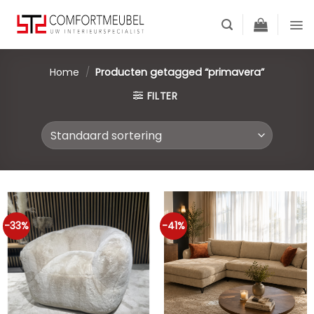
Skip
to
content
Home
/
Producten getagged “primavera”
FILTER
-33%
-41%