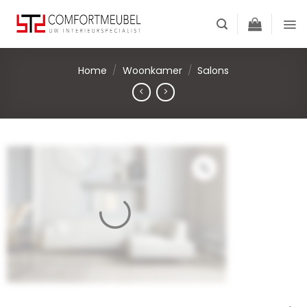
Skip
to
content
Home
/
Woonkamer
/
Salons