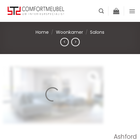
Skip
to
content
Home
/
Woonkamer
/
Salons
Ashford