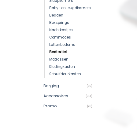
Slaapkamers
Baby- en jeugdkamers
Bedden
Boxsprings
Nachtkastjes
Commodes
Lattenbodems
Bedtextiel
Matrassen
Kledingkasten
Schuifdeurkasten
Berging
(86)
Accessoires
(301)
Promo
(20)