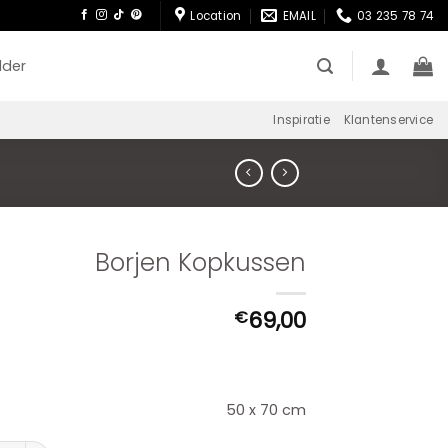
Location
EMAIL
03 235 78 74
lder
Inspiratie
Klantenservice
Borjen Kopkussen
69,00
€
50 x 70 cm