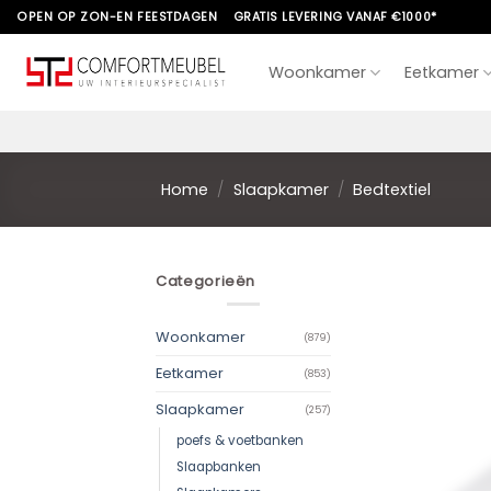
Skip
OPEN OP ZON-EN FEESTDAGEN
GRATIS LEVERING VANAF €1000*
to
content
Woonkamer
Eetkamer
Home
/
Slaapkamer
/
Bedtextiel
Categorieën
Woonkamer
(879)
Eetkamer
(853)
Slaapkamer
(257)
poefs & voetbanken
Slaapbanken