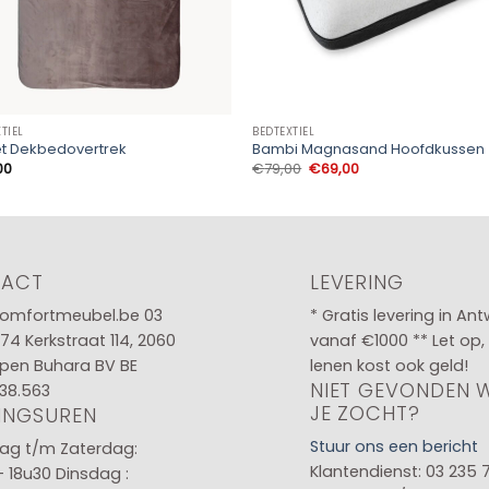
TIEL
BEDTEXTIEL
et Dekbedovertrek
Bambi Magnasand Hoofdkussen
Oorspronkelijke
Huidige
00
€
79,00
€
69,00
prijs
prijs
was:
is:
€79,00.
€69,00.
TACT
LEVERING
omfortmeubel.be
03
* Gratis levering in An
 74
Kerkstraat 114, 2060
vanaf €1000 ** Let op,
pen Buhara BV BE
lenen kost ook geld!
NIET GEVONDEN 
38.563
JE ZOCHT?
INGSUREN
Stuur ons een bericht
g t/m Zaterdag:
Klantendienst: 03 235 
- 18u30
Dinsdag :