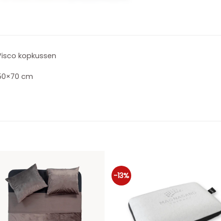
Visco kopkussen
50×70 cm
-13%