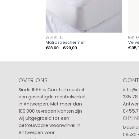
BEDTEXTIEL
BEDTEX
Matrasbeschermer
Velv
Prijsklasse:
€
18,00
-
€
29,00
€
35,
€18,00
tot
€29,00
OVER ONS
CON
Sinds 1995 is Comfortmeubel
info@c
een gevestigde meubelwinkel
235 78
in
Antwerpen
. Met meer dan
Antwer
100.000 tevreden klanten zijn
0455.7
OPEN
wij uitgegroeid tot een
betrouwbare woonwinkel in
Maanda
Antwerpen voor
09u30 