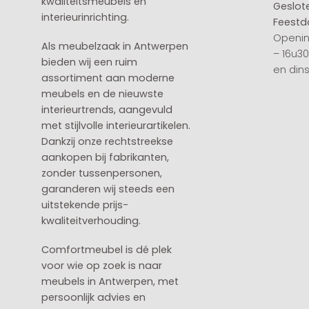
kwaliteitsmeubels en
Geslot
interieurinrichting.
Feestd
Openin
Als meubelzaak in Antwerpen
– 16u3
bieden wij een ruim
en din
assortiment aan moderne
meubels en de nieuwste
interieurtrends, aangevuld
met stijlvolle interieurartikelen.
Dankzij onze rechtstreekse
aankopen bij fabrikanten,
zonder tussenpersonen,
garanderen wij steeds een
uitstekende prijs-
kwaliteitverhouding.
Comfortmeubel is dé plek
voor wie op zoek is naar
meubels in Antwerpen, met
persoonlijk advies en