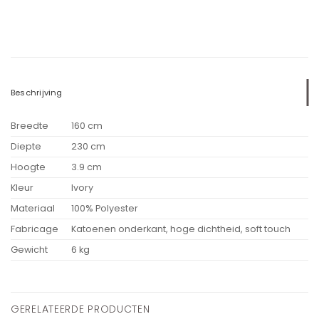
Beschrijving
Breedte
160 cm
Diepte
230 cm
Hoogte
3.9 cm
Kleur
Ivory
Materiaal
100% Polyester
Fabricage
Katoenen onderkant, hoge dichtheid, soft touch
Gewicht
6 kg
GERELATEERDE PRODUCTEN