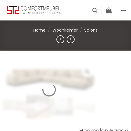
Skip
to
content
Home
/
Woonkamer
/
Salons
Hoeksalon Baggy