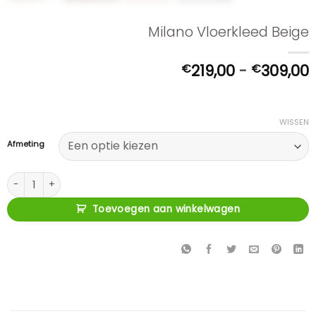
Milano Vloerkleed Beige
P
€
219,00
-
€
309,00
t
WISSEN
Afmeting
Milano Vloerkleed Beige aantal
Toevoegen aan winkelwagen