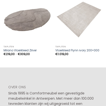
TAPIJTEN
TAPIJTEN
Milano Vloerkleed Zilver
Vloerkleed Flynn ivory 200×300
Prijsklasse:
€
219,00
-
€
309,00
€
1.019,00
€219,00
tot
€309,00
OVER ONS
Sinds 1995 is Comfortmeubel een gevestigde
meubelwinkel in
Antwerpen
. Met meer dan 100.000
tevreden klanten zijn wij uitgegroeid tot een