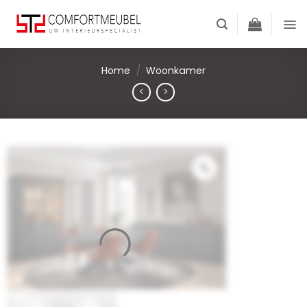
Skip
to
content
Home
/
Woonkamer