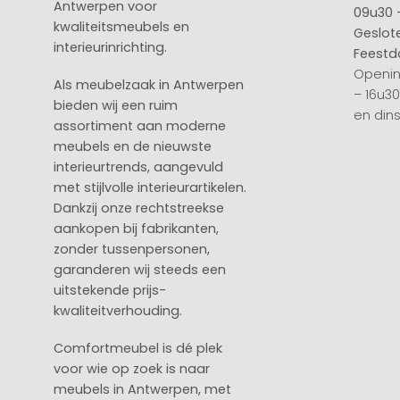
Antwerpen voor
09u30 
kwaliteitsmeubels en
Geslot
interieurinrichting.
Feestd
Openin
Als meubelzaak in Antwerpen
– 16u3
bieden wij een ruim
en din
assortiment aan moderne
meubels en de nieuwste
interieurtrends, aangevuld
met stijlvolle interieurartikelen.
Dankzij onze rechtstreekse
aankopen bij fabrikanten,
zonder tussenpersonen,
garanderen wij steeds een
uitstekende prijs-
kwaliteitverhouding.
Comfortmeubel is dé plek
voor wie op zoek is naar
meubels in Antwerpen, met