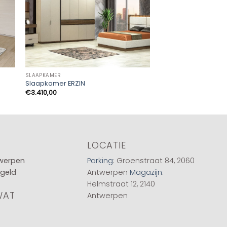
SLAAPKAMER
SLAAPKAMER
Slaapkamer ERZIN
Slaapkamer CHANEL
€
3.410,00
LOCATIE
twerpen
Parking
: Groenstraat 84, 2060
 geld
Antwerpen
Magazijn
:
Helmstraat 12, 2140
WAT
Antwerpen