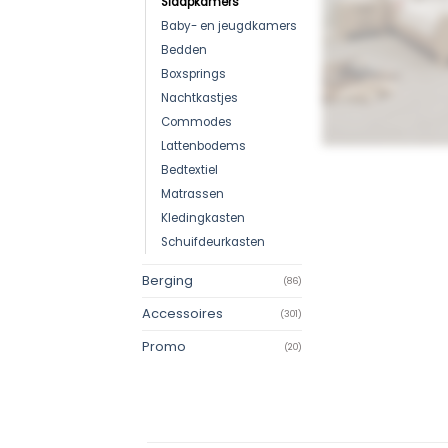
Slaapkamers
Baby- en jeugdkamers
Bedden
Boxsprings
Nachtkastjes
Commodes
Lattenbodems
Bedtextiel
Matrassen
Kledingkasten
Schuifdeurkasten
Berging
(86)
Accessoires
(301)
Promo
(20)