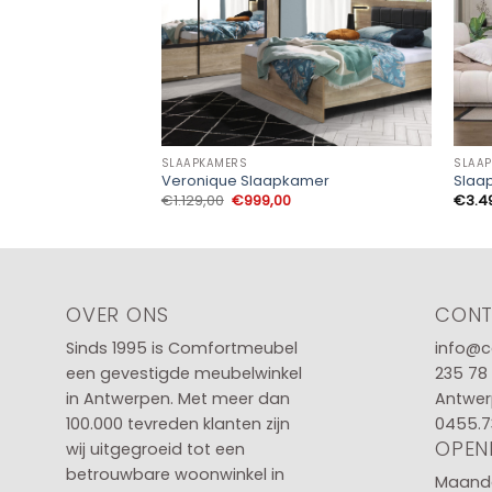
SLAAPKAMERS
SLAA
Veronique Slaapkamer
Slaa
Oorspronkelijke
Huidige
€
1.129,00
€
999,00
€
3.4
prijs
prijs
was:
is:
€1.129,00.
€999,00.
OVER ONS
CON
Sinds 1995 is Comfortmeubel
info@c
een gevestigde meubelwinkel
235 78
in
Antwerpen
. Met meer dan
Antwer
100.000 tevreden klanten zijn
0455.7
OPEN
wij uitgegroeid tot een
betrouwbare woonwinkel in
Maanda