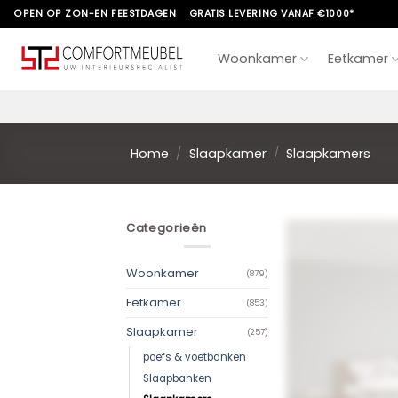
Skip
OPEN OP ZON-EN FEESTDAGEN
GRATIS LEVERING VANAF €1000*
to
content
Woonkamer
Eetkamer
Home
/
Slaapkamer
/
Slaapkamers
Categorieën
Woonkamer
(879)
Eetkamer
(853)
Slaapkamer
(257)
poefs & voetbanken
Slaapbanken