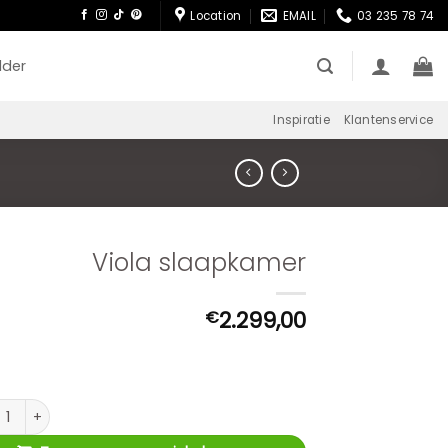
Location
EMAIL
03 235 78 74
lder
Inspiratie
Klantenservice
Viola slaapkamer
2.299,00
€
 slaapkamer aantal