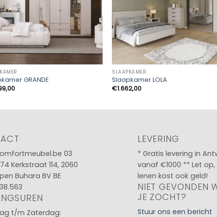
PKAMER
SLAAPKAMER
pkamer GRANDE
Slaapkamer LOLA
99,00
€
1.662,00
TACT
LEVERING
omfortmeubel.be
03
* Gratis levering in An
 74
Kerkstraat 114, 2060
vanaf €1000 ** Let op,
pen Buhara BV BE
lenen kost ook geld!
NIET GEVONDEN 
38.563
JE ZOCHT?
INGSUREN
Stuur ons een bericht
g t/m Zaterdag: