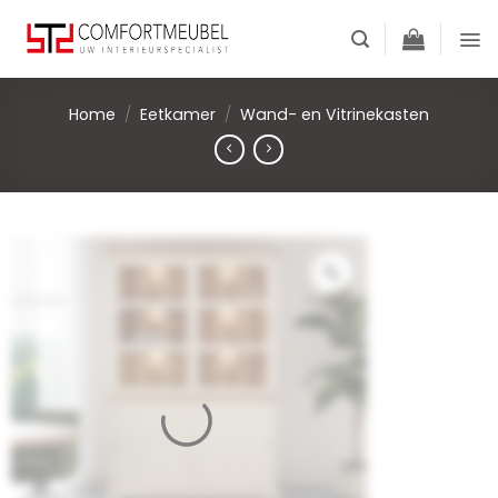
Skip
to
content
Home
/
Eetkamer
/
Wand- en Vitrinekasten