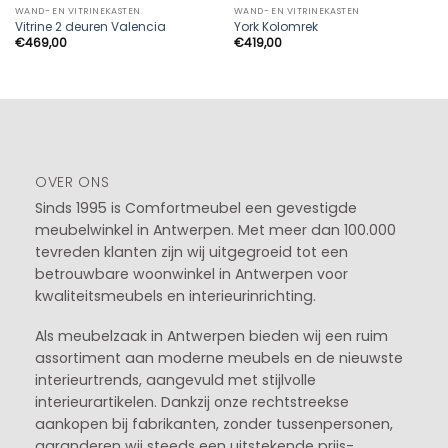
WAND- EN VITRINEKASTEN
WAND- EN VITRINEKASTEN
Vitrine 2 deuren Valencia
York Kolomrek
€
469,00
€
419,00
OVER ONS
Sinds 1995 is Comfortmeubel een gevestigde
meubelwinkel in
Antwerpen
. Met meer dan 100.000
tevreden klanten zijn wij uitgegroeid tot een
betrouwbare woonwinkel in Antwerpen voor
kwaliteitsmeubels en interieurinrichting.
Als meubelzaak in Antwerpen bieden wij een ruim
assortiment aan moderne meubels en de nieuwste
interieurtrends, aangevuld met stijlvolle
interieurartikelen. Dankzij onze rechtstreekse
aankopen bij fabrikanten, zonder tussenpersonen,
garanderen wij steeds een uitstekende prijs-