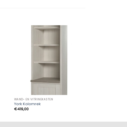
WAND- EN VITRINEKASTEN
WAND- EN VITRINEKASTE
York Kolomrek
Kent Kolomkast
€
419,00
€
499,00