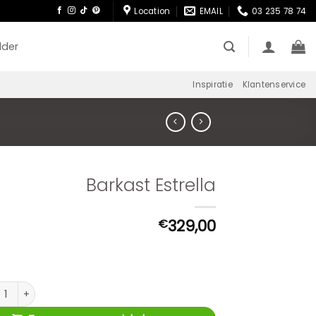
Location
EMAIL
03 235 78 74
lder
Inspiratie
Klantenservice
Barkast Estrella
329,00
€
st Estrella aantal