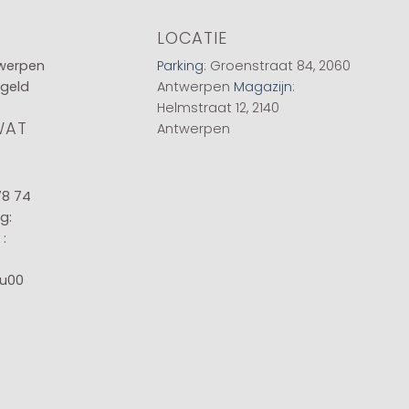
LOCATIE
twerpen
Parking
: Groenstraat 84, 2060
 geld
Antwerpen
Magazijn
:
Helmstraat 12, 2140
WAT
Antwerpen
78 74
g:
:
8u00