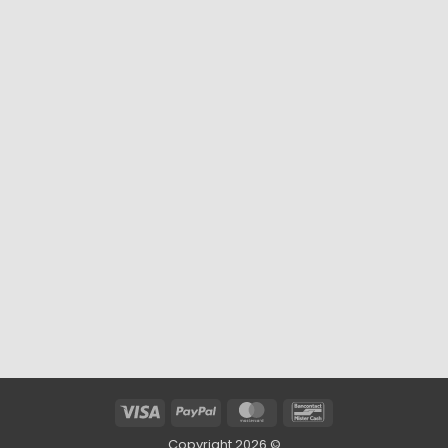
Visa
PayPal
MasterCard
Bancontact
Copyright 2026 ©