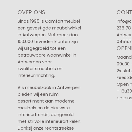
OVER ONS
CON
Sinds 1995 is Comfortmeubel
info@c
een gevestigde meubelwinkel
235 78
in
Antwerpen
. Met meer dan
Antwer
100.000 tevreden klanten zijn
0455.7
OPEN
wij uitgegroeid tot een
betrouwbare woonwinkel in
Maanda
Antwerpen voor
09u30 
kwaliteitsmeubels en
Geslot
interieurinrichting.
Feestd
Openin
Als meubelzaak in Antwerpen
– 16u3
bieden wij een ruim
en din
assortiment aan moderne
meubels en de nieuwste
interieurtrends, aangevuld
met stijlvolle interieurartikelen.
Dankzij onze rechtstreekse