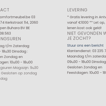
TACT
LEVERING
omfortmeubel.be
03
* Gratis levering in An
 74
Kerkstraat 114, 2060
vanaf €1000 ** Let op,
pen Buhara BV BE
lenen kost ook geld!
NIET GEVONDEN 
38.563
JE ZOCHT?
INGSUREN
Stuur ons een bericht
g t/m Zaterdag:
Klantendienst: 03 235 
- 18u30
Dinsdag :
Maandag t/m zaterda
en
Zondag en
09u30 - 18u00
Dinsdag 
agen: 10u00 - 18u00
Gesloten
Zondag en
gsuren Magazijn: 9u30
Feestdagen: 10u00 - 1
0 Gesloten op zondag
sdag