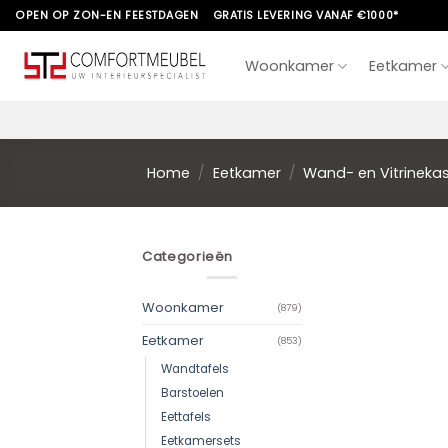
Skip
OPEN OP ZON-EN FEESTDAGEN
GRATIS LEVERING VANAF €1000*
to
content
Woonkamer
Eetkamer
Home
/
Eetkamer
/
Wand- en Vitrineka
Categorieën
Woonkamer
(879)
Eetkamer
(853)
Wandtafels
Barstoelen
Eettafels
Eetkamersets