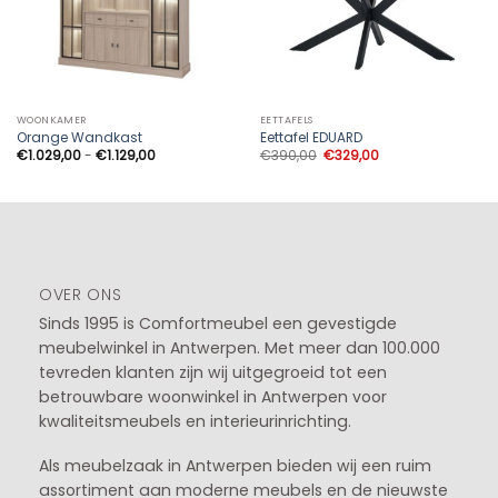
WOONKAMER
EETTAFELS
Orange Wandkast
Eettafel EDUARD
Prijsklasse:
Oorspronkelijke
Huidige
€
1.029,00
-
€
1.129,00
€
390,00
€
329,00
€1.029,00
prijs
prijs
tot
was:
is:
€1.129,00
€390,00.
€329,00.
OVER ONS
Sinds 1995 is Comfortmeubel een gevestigde
meubelwinkel in
Antwerpen
. Met meer dan 100.000
tevreden klanten zijn wij uitgegroeid tot een
betrouwbare woonwinkel in Antwerpen voor
kwaliteitsmeubels en interieurinrichting.
Als meubelzaak in Antwerpen bieden wij een ruim
assortiment aan moderne meubels en de nieuwste