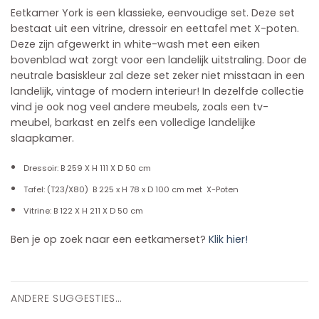
Eetkamer York is een klassieke, eenvoudige set. Deze set
bestaat uit een vitrine, dressoir en eettafel met X-poten.
Deze zijn afgewerkt in white-wash met een eiken
bovenblad wat zorgt voor een landelijk uitstraling. Door de
neutrale basiskleur zal deze set zeker niet misstaan in een
landelijk, vintage of modern interieur! In dezelfde collectie
vind je ook nog veel andere meubels, zoals een tv-
meubel, barkast en zelfs een volledige landelijke
slaapkamer.
Dressoir: B
259 X H 111 X D 50 cm
Tafel: (T23/X80) B 225 x H 78 x D 100 cm met X-Poten
Vitrine: B 122 X H 211 X D 50 cm
Ben je op zoek naar een eetkamerset?
Klik hier!
ANDERE SUGGESTIES…