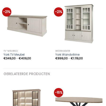
-21%
-21%
TV-MEUBELS
WOONKAMER
York TV Meubel
York Wandvitrine
Prijsklasse:
Prijsklasse:
€
349,00
-
€
409,00
€
899,00
-
€
1.119,00
€349,00
€899,00
tot
tot
€409,00
€1.119,00
GERELATEERDE PRODUCTEN
-16%