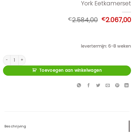
York Eetkamerset
Oorspronke
€
2.584,00
€
2.067,00
prijs
p
was:
i
€2.584,00.
€
levertermijn: 6-8 weken
York Eetkamerset aantal
Toevoegen aan winkelwagen
Beschrijving