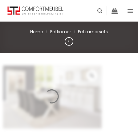
Skip
to
content
Home
/
Eetkamer
/
Eetkamersets