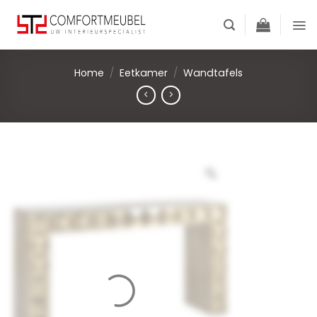
Skip
to
content
Home
/
Eetkamer
/
Wandtafels