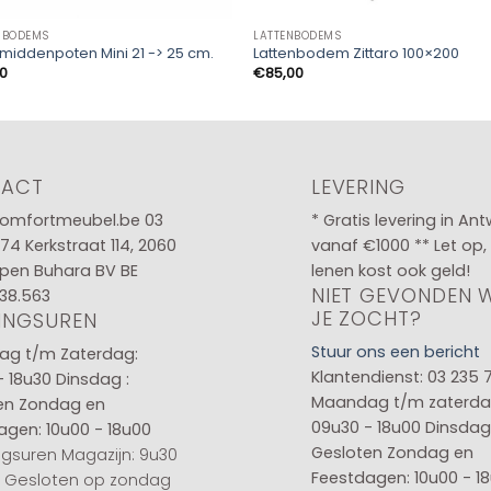
NBODEMS
LATTENBODEMS
middenpoten Mini 21 -> 25 cm.
Lattenbodem Zittaro 100×200
00
€
85,00
TACT
LEVERING
omfortmeubel.be
03
* Gratis levering in An
 74
Kerkstraat 114, 2060
vanaf €1000 ** Let op,
pen Buhara BV BE
lenen kost ook geld!
NIET GEVONDEN 
38.563
JE ZOCHT?
INGSUREN
Stuur ons een bericht
g t/m Zaterdag:
Klantendienst: 03 235 
- 18u30
Dinsdag :
Maandag t/m zaterda
en
Zondag en
09u30 - 18u00
Dinsdag 
agen: 10u00 - 18u00
Gesloten
Zondag en
gsuren Magazijn: 9u30
Feestdagen: 10u00 - 1
0 Gesloten op zondag