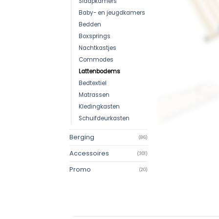
Slaapkamers
Baby- en jeugdkamers
Bedden
Boxsprings
Nachtkastjes
Commodes
Lattenbodems
Bedtextiel
Matrassen
Kledingkasten
Schuifdeurkasten
Berging
(86)
Accessoires
(301)
Promo
(20)