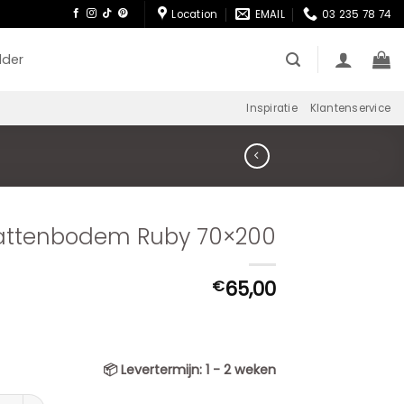
Location
EMAIL
03 235 78 74
lder
Inspiratie
Klantenservice
attenbodem Ruby 70×200
65,00
€
📦
Levertermijn:
1 - 2 weken
enbodem Ruby 70x200 aantal