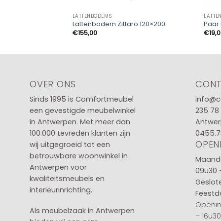
LATTENBODEMS
LATTE
Lattenbodem Zittaro 120×200
Paar 
€
155,00
€
19,
OVER ONS
CON
Sinds 1995 is Comfortmeubel
info@c
een gevestigde meubelwinkel
235 78
in
Antwerpen
. Met meer dan
Antwer
100.000 tevreden klanten zijn
0455.7
OPEN
wij uitgegroeid tot een
betrouwbare woonwinkel in
Maanda
Antwerpen voor
09u30 
kwaliteitsmeubels en
Geslot
interieurinrichting.
Feestd
Openin
Als meubelzaak in Antwerpen
– 16u3