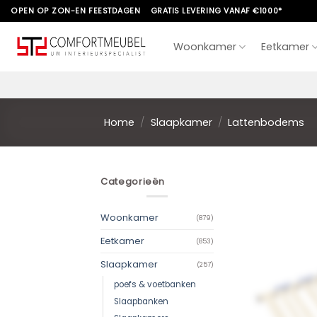
Skip
OPEN OP ZON-EN FEESTDAGEN
GRATIS LEVERING VANAF €1000*
to
content
Woonkamer
Eetkamer
Home
/
Slaapkamer
/
Lattenbodems
Categorieën
Woonkamer
(879)
Eetkamer
(853)
Slaapkamer
(257)
poefs & voetbanken
Slaapbanken