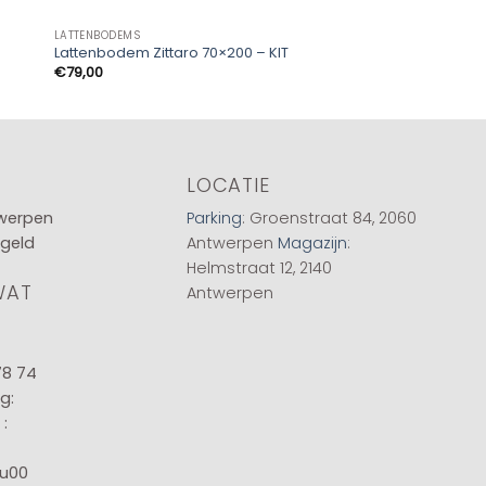
LATTENBODEMS
LATTENBODEMS
Lattenbodem Zittaro 70×200 – KIT
Lattenbodem Zittar
€
79,00
€
75,00
LOCATIE
twerpen
Parking
: Groenstraat 84, 2060
 geld
Antwerpen
Magazijn
:
Helmstraat 12, 2140
WAT
Antwerpen
78 74
g:
:
8u00