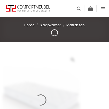
Skip
to
content
Home
/
Slaapkamer
/
Matrassen