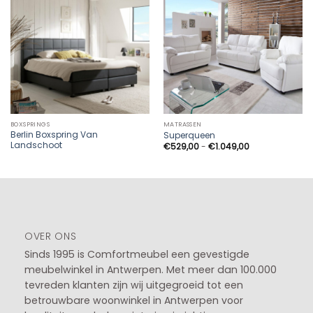
BOXSPRINGS
MATRASSEN
Berlin Boxspring Van
Superqueen
Landschoot
Prijsklasse:
€
529,00
-
€
1.049,00
€529,00
tot
€1.049,00
OVER ONS
Sinds 1995 is Comfortmeubel een gevestigde
meubelwinkel in
Antwerpen
. Met meer dan 100.000
tevreden klanten zijn wij uitgegroeid tot een
betrouwbare woonwinkel in Antwerpen voor