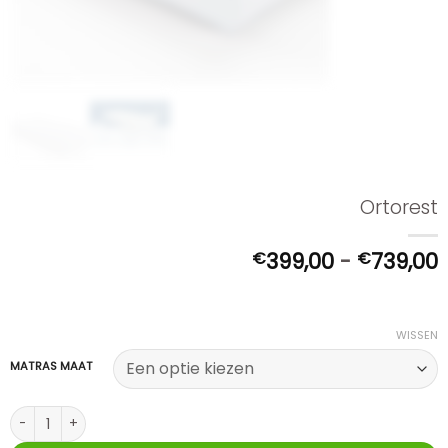
Ortorest
P
€
399,00
-
€
739,00
t
WISSEN
MATRAS MAAT
Ortorest aantal