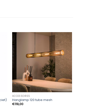
ACCESSOIRES
ACCESSOIRES
ciet)
Hanglamp 120 tube mesh
48.173
€
119,00
€
289,00