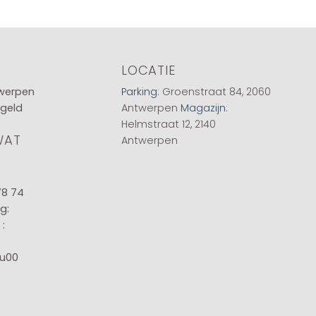
LOCATIE
twerpen
Parking
: Groenstraat 84, 2060
 geld
Antwerpen
Magazijn
:
Helmstraat 12, 2140
WAT
Antwerpen
78 74
g:
:
8u00