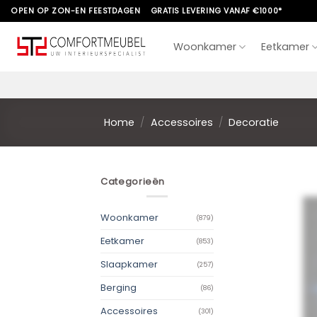
Skip
OPEN OP ZON-EN FEESTDAGEN
GRATIS LEVERING VANAF €1000*
to
content
Woonkamer
Eetkamer
Home
/
Accessoires
/
Decoratie
Categorieën
Woonkamer
(879)
Eetkamer
(853)
Slaapkamer
(257)
Berging
(86)
Accessoires
(301)