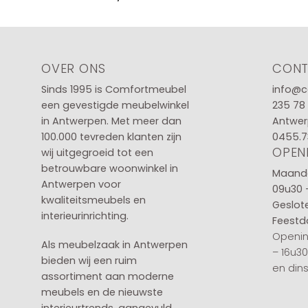
OVER ONS
CON
Sinds 1995 is Comfortmeubel
info@c
een gevestigde meubelwinkel
235 78
in
Antwerpen
. Met meer dan
Antwer
100.000 tevreden klanten zijn
0455.7
OPEN
wij uitgegroeid tot een
betrouwbare woonwinkel in
Maanda
Antwerpen voor
09u30 
kwaliteitsmeubels en
Geslot
interieurinrichting.
Feestd
Openin
Als meubelzaak in Antwerpen
– 16u3
bieden wij een ruim
en din
assortiment aan moderne
meubels en de nieuwste
interieurtrends, aangevuld