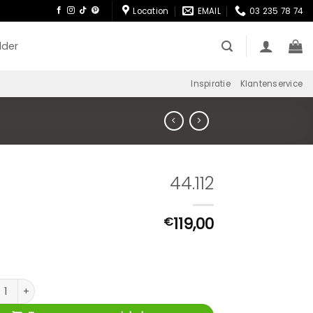
Location
EMAIL
03 235 78 74
lder
Inspiratie
Klantenservice
44.112
119,00
€
2 aantal