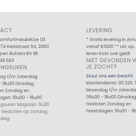
TACT
LEVERING
omfortmeubel.be
03
* Gratis levering in An
 74
Kerkstraat 114, 2060
vanaf €1000 ** Let op,
pen Buhara BV BE
lenen kost ook geld!
NIET GEVONDEN 
38.563
JE ZOCHT?
INGSUREN
Stuur ons een bericht
g t/m Zaterdag:
Klantendienst: 03 235 
- 18u30
Dinsdag :
Maandag t/m zaterda
en
Zondag en
09u30 - 18u00
Dinsdag 
agen: 10u00 - 18u00
Gesloten
Zondag en
gsuren Magazijn: 9u30
Feestdagen: 10u00 - 1
0 Gesloten op zondag
sdag