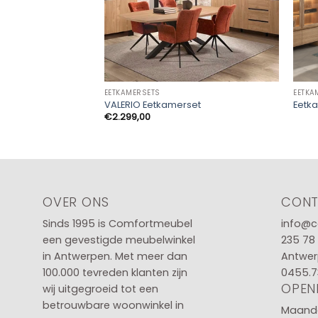
EETKAMERSETS
EETKA
VALERIO Eetkamerset
Eetk
€
2.299,00
OVER ONS
CON
Sinds 1995 is Comfortmeubel
info@c
een gevestigde meubelwinkel
235 78
in
Antwerpen
. Met meer dan
Antwer
100.000 tevreden klanten zijn
0455.7
OPEN
wij uitgegroeid tot een
betrouwbare woonwinkel in
Maanda