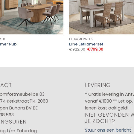
MER
EETKAMERSETS
amer Nubi
Eline Eetkamerset
Oorspronkelijke
Huidige
€
922,00
€
769,00
prijs
prijs
was:
is:
€922,00.
€769,00.
TACT
LEVERING
omfortmeubel.be
03
* Gratis levering in An
 74
Kerkstraat 114, 2060
vanaf €1000 ** Let op,
pen Buhara BV BE
lenen kost ook geld!
NIET GEVONDEN 
38.563
JE ZOCHT?
INGSUREN
Stuur ons een bericht
g t/m Zaterdag: