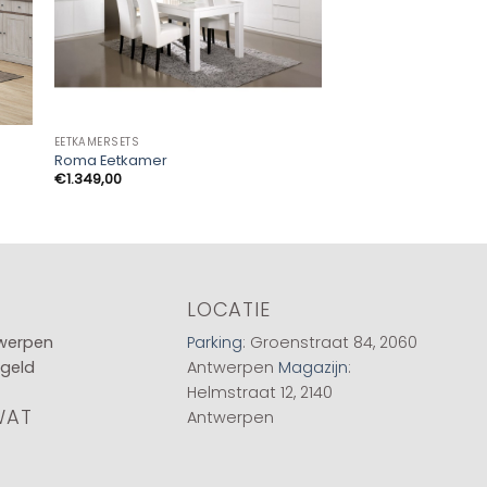
EETKAMERSETS
EETKAMERSETS
Tafelset Adam Zwar
Roma Eetkamer
sonoma
€
1.349,00
€
79,00
LOCATIE
twerpen
Parking
: Groenstraat 84, 2060
 geld
Antwerpen
Magazijn
:
Helmstraat 12, 2140
WAT
Antwerpen