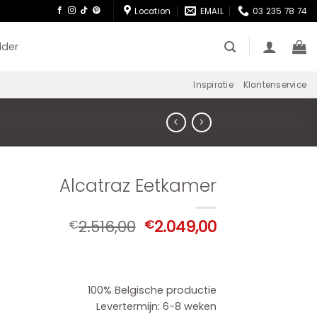
Location
EMAIL
03 235 78 74
lder
Inspiratie
Klantenservice
Alcatraz Eetkamer
Oorspronkelijke
Huidige
2.516,00
2.049,00
€
€
prijs
prijs
was:
is:
€2.516,00.
€2.049,00.
100% Belgische productie
Levertermijn: 6-8 weken