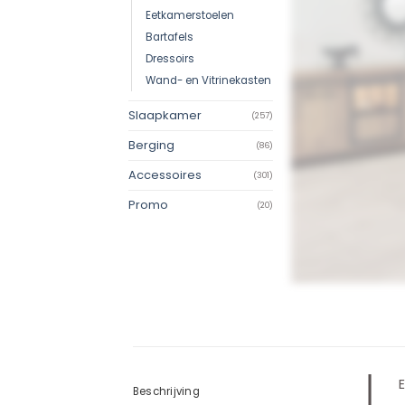
Eetkamerstoelen
Bartafels
Dressoirs
Wand- en Vitrinekasten
Slaapkamer
(257)
Berging
(86)
Accessoires
(301)
Promo
(20)
E
Beschrijving