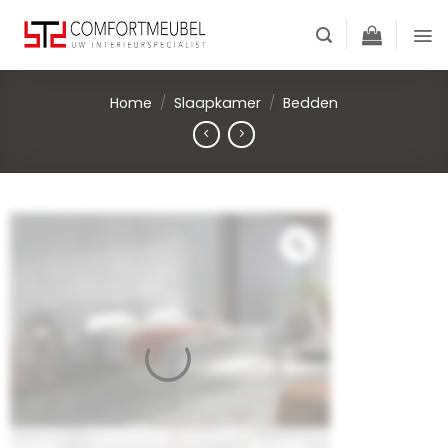
Skip
to
content
Home
/
Slaapkamer
/
Bedden