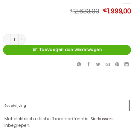
Oorspronk
€
2.633,00
€
1.999,00
prijs
p
was:
i
€2.633,00
€
Benevento met elektrisch uitschuifbed aantal
Toevoegen aan winkelwagen
Beschrijving
Met elektrisch uitschuifbare bedfunctie. Sierkussens
inbegrepen.