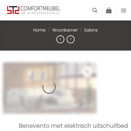
Skip
to
content
Home
/
Woonkamer
/
Salons
Benevento met elektrisch uitschuifbed