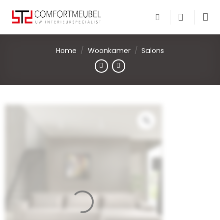
Skip
to
content
Home
/
Woonkamer
/
Salons