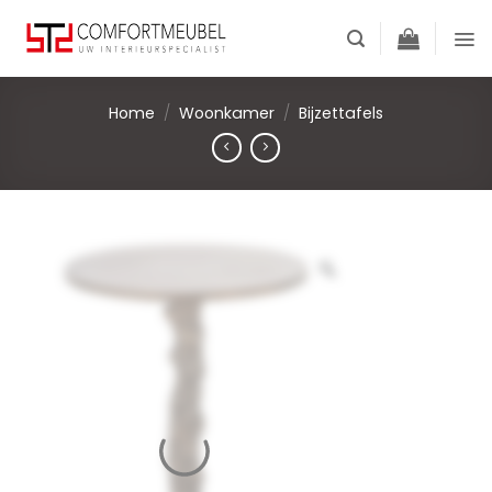
Skip
to
content
Home
/
Woonkamer
/
Bijzettafels