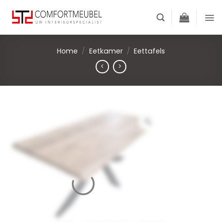
Skip
to
content
Home
/
Eetkamer
/
Eettafels