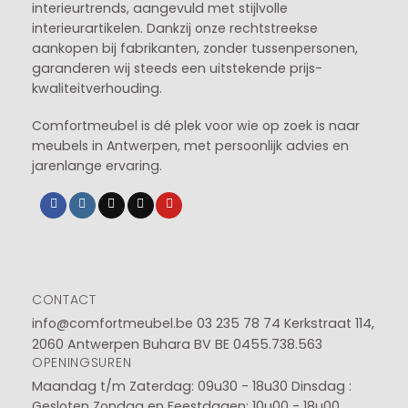
interieurtrends, aangevuld met stijlvolle
interieurartikelen. Dankzij onze rechtstreekse
aankopen bij fabrikanten, zonder tussenpersonen,
garanderen wij steeds een uitstekende prijs-
kwaliteitverhouding.
Comfortmeubel is dé plek voor wie op zoek is naar
meubels in Antwerpen, met persoonlijk advies en
jarenlange ervaring.
CONTACT
info@comfortmeubel.be
03 235 78 74
Kerkstraat 114,
2060 Antwerpen Buhara BV BE 0455.738.563
OPENINGSUREN
Maandag t/m Zaterdag: 09u30 - 18u30
Dinsdag :
Gesloten
Zondag en Feestdagen: 10u00 - 18u00