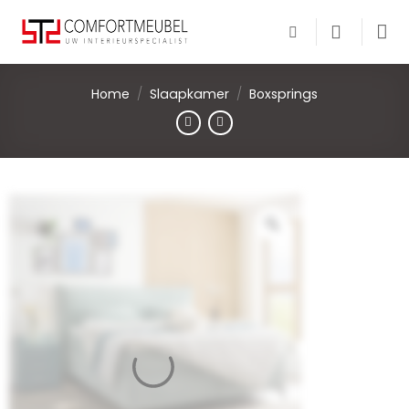
Skip
to
content
Home
/
Slaapkamer
/
Boxsprings