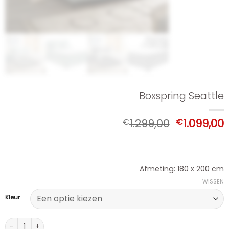
Boxspring Seattle
Oorspronk
€
1.299,00
€
1.099,00
prijs
p
was:
i
€1.299,00.
€
Afmeting: 180 x 200 cm
WISSEN
Kleur
Boxspring Seattle aantal