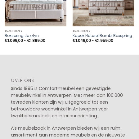
BOXSPRINGS
BOXSPRINGS
Boxspring Jazzlyn
Kapok Naturel Bambi Boxspring
Prijsklasse:
Prijsklasse:
€
1.099,00
-
€
1.899,00
€
1.049,00
-
€
1.959,00
€1.099,00
€1.049,00
tot
tot
€1.899,00
€1.959,00
OVER ONS
Sinds 1995 is Comfortmeubel een gevestigde
meubelwinkel in
Antwerpen
. Met meer dan 100.000
tevreden klanten zijn wij uitgegroeid tot een
betrouwbare woonwinkel in Antwerpen voor
kwaliteitsmeubels en interieurinrichting.
Als meubelzaak in Antwerpen bieden wij een ruim
assortiment aan moderne meubels en de nieuwste