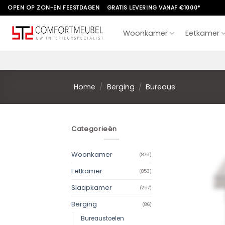
Skip
OPEN OP ZON-EN FEESTDAGEN
GRATIS LEVERING VANAF €1000*
to
content
Woonkamer
Eetkamer
Home
/
Berging
/
Bureaus
Categorieën
Woonkamer
(879)
Eetkamer
(853)
Slaapkamer
(257)
Berging
(86)
Bureaustoelen