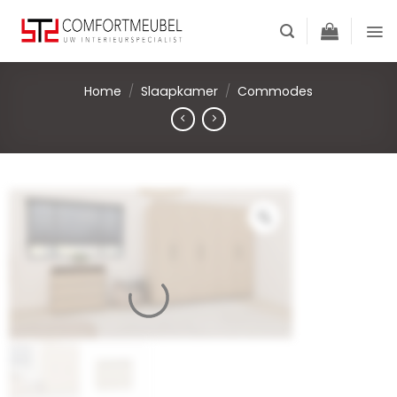
Skip
to
content
Home
/
Slaapkamer
/
Commodes