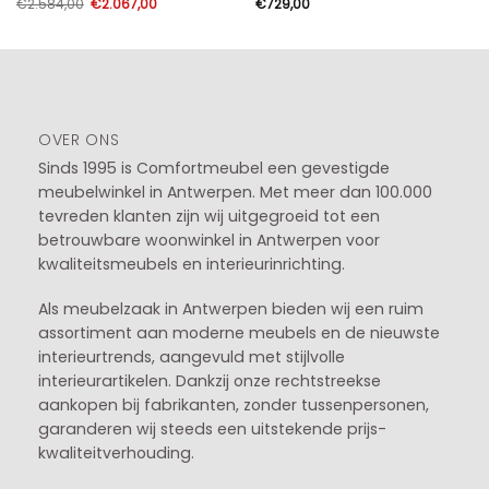
Oorspronkelijke
Huidige
€
2.584,00
€
2.067,00
€
729,00
prijs
prijs
was:
is:
€2.584,00.
€2.067,00.
OVER ONS
Sinds 1995 is Comfortmeubel een gevestigde
meubelwinkel in
Antwerpen
. Met meer dan 100.000
tevreden klanten zijn wij uitgegroeid tot een
betrouwbare woonwinkel in Antwerpen voor
kwaliteitsmeubels en interieurinrichting.
Als meubelzaak in Antwerpen bieden wij een ruim
assortiment aan moderne meubels en de nieuwste
interieurtrends, aangevuld met stijlvolle
interieurartikelen. Dankzij onze rechtstreekse
aankopen bij fabrikanten, zonder tussenpersonen,
garanderen wij steeds een uitstekende prijs-
kwaliteitverhouding.