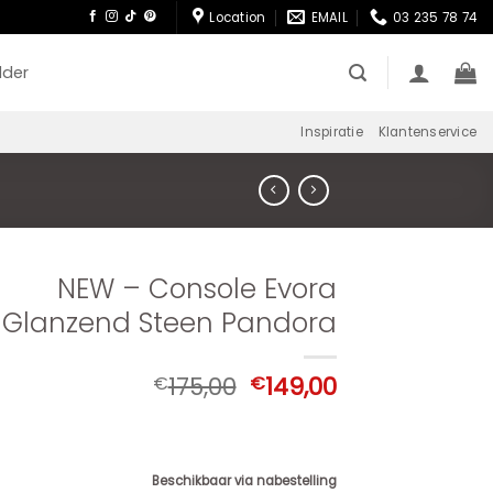
Location
EMAIL
03 235 78 74
lder
Inspiratie
Klantenservice
NEW – Console Evora
Glanzend Steen Pandora
Oorspronkelijke
Huidige
175,00
149,00
€
€
prijs
prijs
was:
is:
€175,00.
€149,00.
Beschikbaar via nabestelling