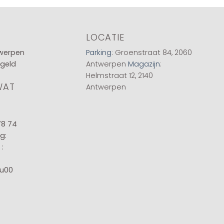
LOCATIE
twerpen
Parking
: Groenstraat 84, 2060
 geld
Antwerpen
Magazijn
:
Helmstraat 12, 2140
WAT
Antwerpen
78 74
g:
:
8u00