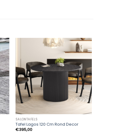
SALONTAFELS
SALONTAFELS
Tafel Lagos 120 Cm Rond Decor
Salontafel Paso 3 D
€
395,00
€
75,00