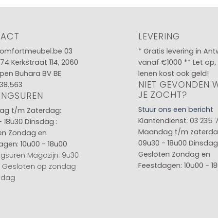
€85,00
TACT
LEVERING
omfortmeubel.be
03
* Gratis levering in An
 74
Kerkstraat 114, 2060
vanaf €1000 ** Let op,
pen Buhara BV BE
lenen kost ook geld!
NIET GEVONDEN 
38.563
JE ZOCHT?
INGSUREN
Stuur ons een bericht
g t/m Zaterdag:
Klantendienst: 03 235 
- 18u30
Dinsdag :
Maandag t/m zaterda
en
Zondag en
09u30 - 18u00
Dinsdag 
agen: 10u00 - 18u00
Gesloten
Zondag en
gsuren Magazijn: 9u30
Feestdagen: 10u00 - 1
0 Gesloten op zondag
sdag