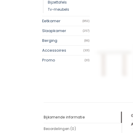
Bijzettafels
Tv-meubels
Eetkamer
(853)
Slaapkamer
(257)
Berging
(86)
Accessoires
(301)
Promo
(20)
Bijkomende informatie
Beoordelingen (0)