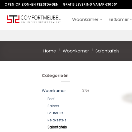
Skip
OPEN OP ZON-EN FEESTDAGEN
GRATIS LEVERING VANAF €1000*
to
content
Woonkamer
Eetkamer
Home
/
Woonkamer
/
Salontafels
Categorieën
Woonkamer
(879)
Poef
Salons
Fauteuils
Relaxzetels
Salontafels