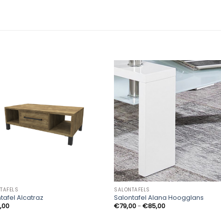
TAFELS
SALONTAFELS
tafel Alcatraz
Salontafel Alana Hoogglans
Prijsklasse:
,00
€
79,00
-
€
85,00
€79,00
tot