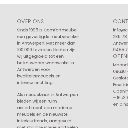
OVER ONS
CON
Sinds 1995 is Comfortmeubel
info@c
een gevestigde meubelwinkel
235 78
in
Antwerpen
. Met meer dan
Antwer
100.000 tevreden klanten zijn
0455.7
OPEN
wij uitgegroeid tot een
betrouwbare woonwinkel in
Maanda
Antwerpen voor
09u30 
kwaliteitsmeubels en
Geslot
interieurinrichting.
Feestd
Openin
Als meubelzaak in Antwerpen
– 16u3
bieden wij een ruim
en din
assortiment aan moderne
meubels en de nieuwste
interieurtrends, aangevuld
met stijlvolle interieurartikelen.