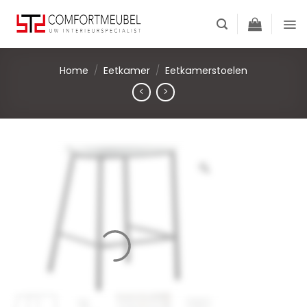
Skip
to
content
Home
/
Eetkamer
/
Eetkamerstoelen