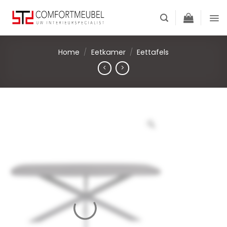
Skip
to
content
Home
/
Eetkamer
/
Eettafels