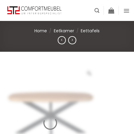
Skip
to
content
Home
/
Eetkamer
/
Eettafels