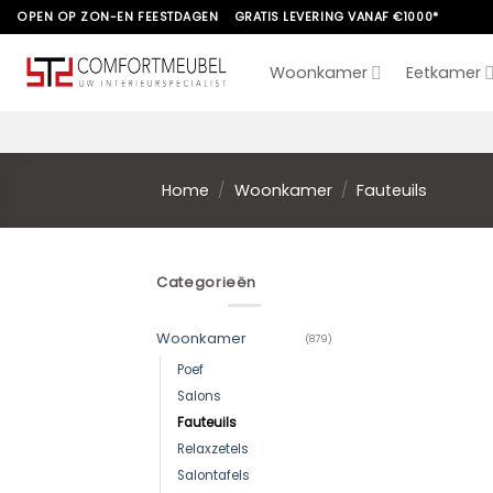
Skip
OPEN OP ZON-EN FEESTDAGEN
GRATIS LEVERING VANAF €1000*
to
content
Woonkamer
Eetkamer
Home
/
Woonkamer
/
Fauteuils
Categorieën
Woonkamer
(879)
Poef
Salons
Fauteuils
Relaxzetels
Salontafels