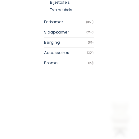
Bijzettafels
Tv-meubels
Eetkamer
(853)
Slaapkamer
(257)
Berging
(86)
Accessoires
(301)
Promo
(20)