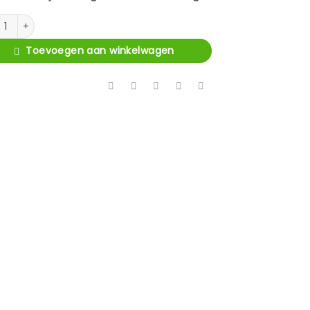
bare fauteuil Olivia Taupe aantal
Toevoegen aan winkelwagen