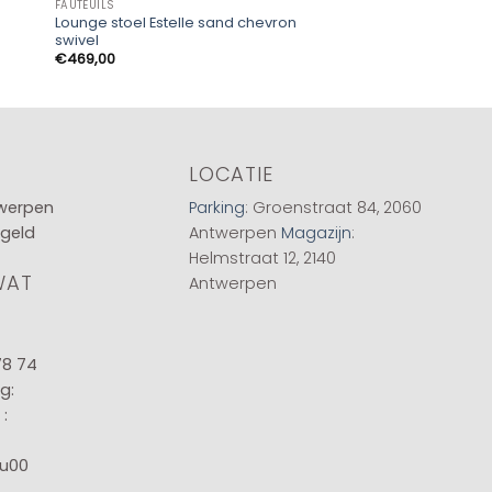
FAUTEUILS
FAUTEUILS
Lounge stoel Estelle sand chevron
Draaifauteuil Sopra
swivel
€
599,00
€
469,00
LOCATIE
twerpen
Parking
: Groenstraat 84, 2060
 geld
Antwerpen
Magazijn
:
Helmstraat 12, 2140
WAT
Antwerpen
78 74
g:
:
8u00