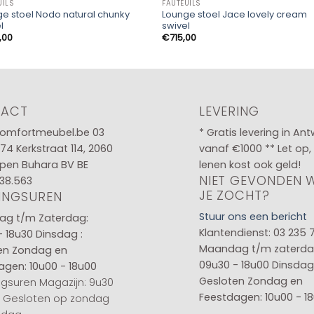
UILS
FAUTEUILS
e stoel Nodo natural chunky
Lounge stoel Jace lovely cream
l
swivel
,00
€
715,00
TACT
LEVERING
omfortmeubel.be
03
* Gratis levering in An
 74
Kerkstraat 114, 2060
vanaf €1000 ** Let op,
pen Buhara BV BE
lenen kost ook geld!
NIET GEVONDEN 
38.563
JE ZOCHT?
INGSUREN
Stuur ons een bericht
g t/m Zaterdag:
Klantendienst: 03 235 
- 18u30
Dinsdag :
Maandag t/m zaterda
en
Zondag en
09u30 - 18u00
Dinsdag 
agen: 10u00 - 18u00
Gesloten
Zondag en
gsuren Magazijn: 9u30
Feestdagen: 10u00 - 1
0 Gesloten op zondag