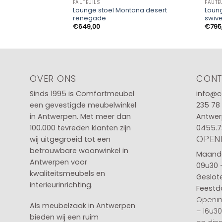
FAUTEUILS
FAUTE
Lounge stoel Montana desert
Loung
renegade
swive
€
649,00
€
795
OVER ONS
CON
Sinds 1995 is Comfortmeubel
info@c
een gevestigde meubelwinkel
235 78
in
Antwerpen
. Met meer dan
Antwer
100.000 tevreden klanten zijn
0455.7
OPEN
wij uitgegroeid tot een
betrouwbare woonwinkel in
Maanda
Antwerpen voor
09u30 
kwaliteitsmeubels en
Geslot
interieurinrichting.
Feestd
Openin
Als meubelzaak in Antwerpen
– 16u3
bieden wij een ruim