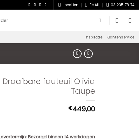
Location
EMAIL
03 235 78 74
lder
Inspiratie
Klantenservice
Draaibare fauteuil Olivia
Taupe
449,00
€
Levertermijn:
Bezorgd binnen 14 werkdagen