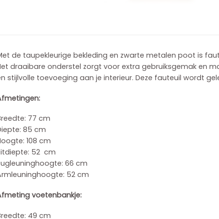
et de taupekleurige bekleding en zwarte metalen poot is faut
et draaibare onderstel zorgt voor extra gebruiksgemak en ma
n stijlvolle toevoeging aan je interieur. Deze fauteuil wordt ge
Afmetingen:
Breedte: 77 cm
Diepte: 85 cm
Hoogte: 108 cm
Zitdiepte: 52 cm
Rugleuninghoogte: 66 cm
Armleuninghoogte: 52 cm
Afmeting voetenbankje:
Breedte: 49 cm