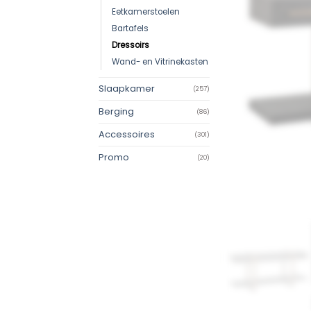
Eetkamerstoelen
Bartafels
Dressoirs
Wand- en Vitrinekasten
Slaapkamer
(257)
Berging
(86)
Accessoires
(301)
Promo
(20)