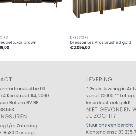
OIRS
DRESSOIRS
eubel Luxor brown
Dressoir Les Arcs brushed gold
89,00
€
2.095,00
TACT
LEVERING
omfortmeubel.be
03
* Gratis levering in An
 74
Kerkstraat 114, 2060
vanaf €1000 ** Let op,
pen Buhara BV BE
lenen kost ook geld!
NIET GEVONDEN 
38.563
JE ZOCHT?
INGSUREN
Stuur ons een bericht
g t/m Zaterdag:
Klantendienst: 03 235 
- 18u30
Dinsdag :