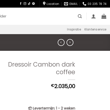
Location
EMAIL
03 235 78 74
lder
Inspiratie
Klantenservice
Dressoir Cambon dark
coffee
2.035,00
€
📦
Levertermijn:
1 - 2 weken