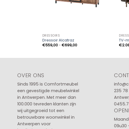
DRESSOIRS
DRESS
Dressoir Alcatraz
TV-m
Prijsklasse:
€
559,00
-
€
699,00
€
2.0
€559,00
tot
€699,00
OVER ONS
CON
Sinds 1995 is Comfortmeubel
info@c
een gevestigde meubelwinkel
235 78
in
Antwerpen
. Met meer dan
Antwer
100.000 tevreden klanten zijn
0455.7
OPEN
wij uitgegroeid tot een
betrouwbare woonwinkel in
Maanda
Antwerpen voor
09u30 