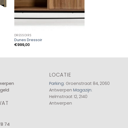
DRESSOIRS
DRESSOIRS
Dunes Dressoir
Dressoir Estrella
€
999,00
€
379,00
LOCATIE
twerpen
Parking
: Groenstraat 84, 2060
 geld
Antwerpen
Magazijn
:
Helmstraat 12, 2140
WAT
Antwerpen
78 74