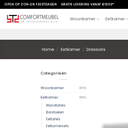
Skip
OPEN OP ZON-EN FEESTDAGEN
GRATIS LEVERING VANAF €1000*
to
content
Woonkamer
Eetkamer
Home
/
Eetkamer
/
Dressoirs
Categorieën
Woonkamer
(879)
Eetkamer
(853)
Wandtafels
Barstoelen
Eettafels
Eetkamersets