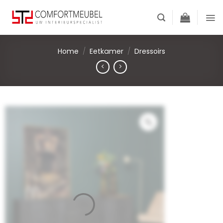
Skip
to
content
Home
/
Eetkamer
/
Dressoirs