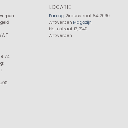
LOCATIE
twerpen
Parking
: Groenstraat 84, 2060
 geld
Antwerpen
Magazijn
:
Helmstraat 12, 2140
WAT
Antwerpen
78 74
g:
:
8u00