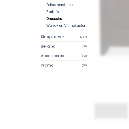
Eetkamerstoelen
Bartafels
Dressoirs
Wand- en Vitrinekasten
Slaapkamer
(257)
Berging
(86)
Accessoires
(301)
Promo
(20)