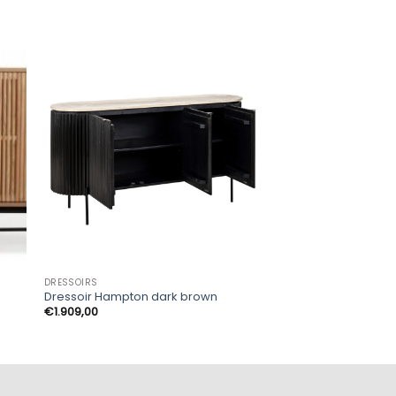
-21%
DRESSOIRS
DRESSOIRS
Dressoir Hampton dark brown
York Dressoir
Pr
€
1.909,00
€
509,00
-
€
829,00
€
to
€