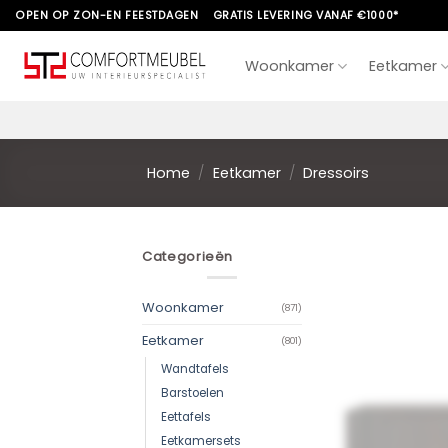
Skip
OPEN OP ZON-EN FEESTDAGEN
GRATIS LEVERING VANAF €1000*
to
content
Woonkamer
Eetkamer
Home
/
Eetkamer
/
Dressoirs
Categorieën
Woonkamer
(871)
Eetkamer
(801)
Wandtafels
Barstoelen
Eettafels
Eetkamersets