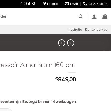
Location
EMAIL
03 235 78 74
lder
Inspiratie
Klantenservice
ressoir Zana Bruin 160 cm
849,00
€
Levertermijn:
Bezorgd binnen 14 werkdagen
oir Zana Bruin 160 cm aantal