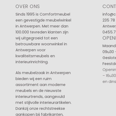
OVER ONS
CON
Sinds 1995 is Comfortmeubel
info@c
een gevestigde meubelwinkel
235 78
in
Antwerpen
. Met meer dan
Antwer
100.000 tevreden klanten zijn
0455.7
OPEN
wij uitgegroeid tot een
betrouwbare woonwinkel in
Maanda
Antwerpen voor
09u30 
kwaliteitsmeubels en
Geslot
interieurinrichting.
Feestd
Openin
Als meubelzaak in Antwerpen
– 16u3
bieden wij een ruim
en din
assortiment aan moderne
meubels en de nieuwste
interieurtrends, aangevuld
met stijlvolle interieurartikelen.
Dankzij onze rechtstreekse
aankopen bij fabrikanten,