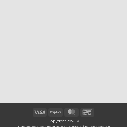
Visa
PayPal
MasterCard
Bancontact
Copyright 2026 ©
Algemene voorwaarden
/
Cookies
/
Privacybeleid