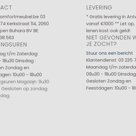
TACT
LEVERING
omfortmeubel.be
03
* Gratis levering in An
 74
Kerkstraat 114, 2060
vanaf €1000 ** Let op,
pen Buhara BV BE
lenen kost ook geld!
NIET GEVONDEN 
38.563
JE ZOCHT?
INGSUREN
Stuur ons een bericht
g t/m Zaterdag:
Klantendienst: 03 235 
- 18u30
Dinsdag :
Maandag t/m zaterda
en
Zondag en
09u30 - 18u00
Dinsdag 
agen: 10u00 - 18u00
Gesloten
Zondag en
gsuren Magazijn: 9u30
Feestdagen: 10u00 - 1
0 Gesloten op zondag
sdag